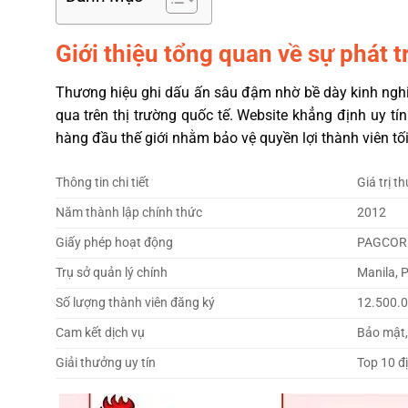
Giới thiệu tổng quan về sự phát 
Thương hiệu ghi dấu ấn sâu đậm nhờ bề dày kinh nghiệm
qua trên thị trường quốc tế. Website khẳng định uy t
hàng đầu thế giới nhằm bảo vệ quyền lợi thành viên tối
Thông tin chi tiết
Giá trị t
Năm thành lập chính thức
2012
Giấy phép hoạt động
PAGCOR P
Trụ sở quản lý chính
Manila, P
Số lượng thành viên đăng ký
12.500.0
Cam kết dịch vụ
Bảo mật,
Giải thưởng uy tín
Top 10 đ