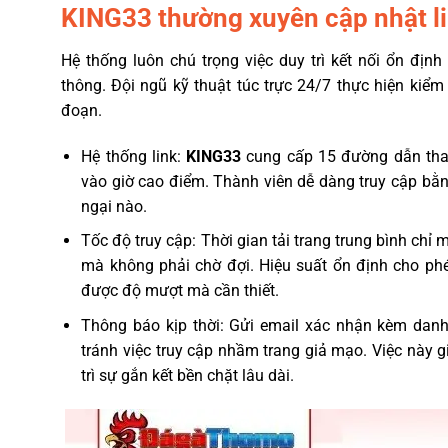
KING33 thường xuyên cập nhật l
Hệ thống luôn chú trọng việc duy trì kết nối ổn địn
thông. Đội ngũ kỹ thuật túc trực 24/7 thực hiện kiể
đoạn.
Hệ thống link:
KING33
cung cấp 15 đường dẫn thay 
vào giờ cao điểm. Thành viên dễ dàng truy cập bằn
ngại nào.
Tốc độ truy cập: Thời gian tải trang trung bình chỉ
mà không phải chờ đợi. Hiệu suất ổn định cho ph
được độ mượt mà cần thiết.
Thông báo kịp thời: Gửi email xác nhận kèm danh
tránh việc truy cập nhầm trang giả mạo. Việc này 
trì sự gắn kết bền chặt lâu dài.