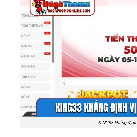
KING33 khẳng định 