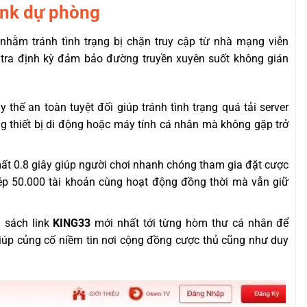
ink dự phòng
h nhằm tránh tình trạng bị chặn truy cập từ nhà mạng viễn
m tra định kỳ đảm bảo đường truyền xuyên suốt không gián
thế an toàn tuyệt đối giúp tránh tình trạng quá tải server
g thiết bị di động hoặc máy tính cá nhân mà không gặp trở
 mất 0.8 giây giúp người chơi nhanh chóng tham gia đặt cược
ép 50.000 tài khoản cùng hoạt động đồng thời mà vẫn giữ
 sách link
KING33
mới nhất tới từng hòm thư cá nhân để
giúp củng cố niềm tin nơi cộng đồng cược thủ cũng như duy