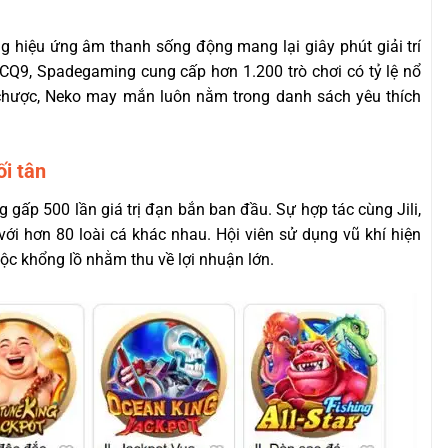
 hiệu ứng âm thanh sống động mang lại giây phút giải trí
 CQ9, Spadegaming cung cấp hơn 1.200 trò chơi có tỷ lệ nổ
 chược, Neko may mắn luôn nằm trong danh sách yêu thích
ối tân
 gấp 500 lần giá trị đạn bắn ban đầu. Sự hợp tác cùng Jili,
với hơn 80 loài cá khác nhau. Hội viên sử dụng vũ khí hiện
c khổng lồ nhằm thu về lợi nhuận lớn.