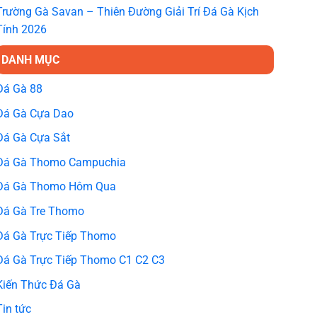
Trường Gà Savan – Thiên Đường Giải Trí Đá Gà Kịch
Tính 2026
DANH MỤC
Đá Gà 88
Đá Gà Cựa Dao
Đá Gà Cựa Sắt
Đá Gà Thomo Campuchia
Đá Gà Thomo Hôm Qua
Đá Gà Tre Thomo
Đá Gà Trực Tiếp Thomo
Đá Gà Trực Tiếp Thomo C1 C2 C3
Kiến Thức Đá Gà
Tin tức