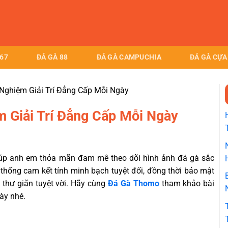
 67
ĐÁ GÀ 88
ĐÁ GÀ CAMPUCHIA
ĐÁ GÀ CỰA
Nghiệm Giải Trí Đẳng Cấp Mỗi Ngày
 Giải Trí Đẳng Cấp Mỗi Ngày
 giúp anh em thỏa mãn đam mê theo dõi hình ảnh đá gà sắc
thống cam kết tính minh bạch tuyệt đối, đồng thời bảo mật
 thư giãn tuyệt vời. Hãy cùng
Đá Gà Thomo
tham khảo bài
ày nhé.