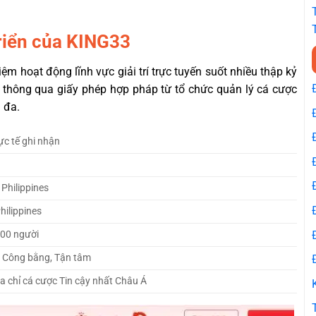
triển của KING33
 hoạt động lĩnh vực giải trí trực tuyến suốt nhiều thập kỷ
ín thông qua giấy phép hợp pháp từ tổ chức quản lý cá cược
 đa.
hực tế ghi nhận
hilippines
hilippines
00 người
 Công bằng, Tận tâm
ịa chỉ cá cược Tin cậy nhất Châu Á