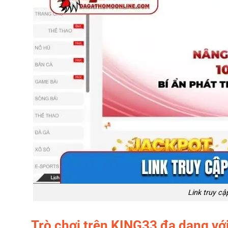
Link truy c
Trò chơi trên KING33 đa dạng vớ