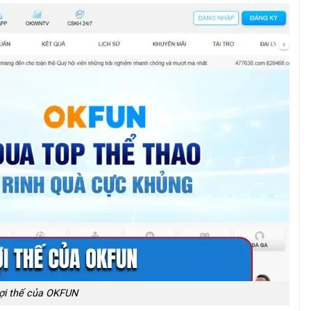
ợi thế của OKFUN