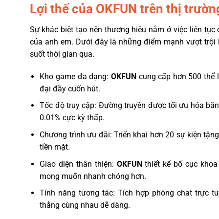
Lợi thế của OKFUN trên thị trường
Sự khác biệt tạo nên thương hiệu nằm ở việc liên tụ
của anh em. Dưới đây là những điểm mạnh vượt trội k
suốt thời gian qua.
Kho game đa dạng:
OKFUN
cung cấp hơn 500 thể lo
đại đầy cuốn hút.
Tốc độ truy cập: Đường truyền được tối ưu hóa băn
0.01% cực kỳ thấp.
Chương trình ưu đãi: Triển khai hơn 20 sự kiện tặng 
tiền mặt.
Giao diện thân thiện:
OKFUN
thiết kế bố cục khoa
mong muốn nhanh chóng hơn.
Tính năng tương tác: Tích hợp phòng chat trực t
thắng cùng nhau dễ dàng.