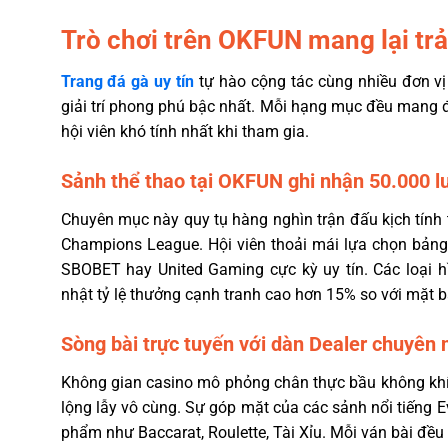
Trò chơi trên OKFUN mang lại trả
Trang đá gà uy tín
tự hào cộng tác cùng nhiều đơn vị
giải trí phong phú bậc nhất. Mỗi hạng mục đều mang 
hội viên khó tính nhất khi tham gia.
Sảnh thể thao tại OKFUN ghi nhận 50.000 l
Chuyên mục này quy tụ hàng nghìn trận đấu kịch tính 
Champions League. Hội viên thoải mái lựa chọn bản
SBOBET hay United Gaming cực kỳ uy tín. Các loại 
nhật tỷ lệ thưởng cạnh tranh cao hơn 15% so với mặt 
Sòng bài trực tuyến với dàn Dealer chuyên 
Không gian casino mô phỏng chân thực bầu không khí
lộng lẫy vô cùng. Sự góp mặt của các sảnh nổi tiếng 
phẩm như Baccarat, Roulette, Tài Xỉu. Mỗi ván bài đề