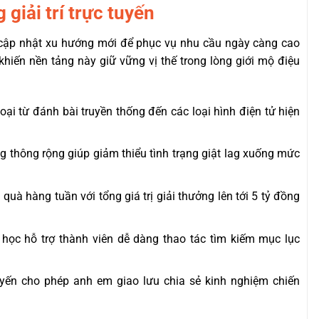
 giải trí trực tuyến
c cập nhật xu hướng mới để phục vụ nhu cầu ngày càng cao
hiến nền tảng này giữ vững vị thế trong lòng giới mộ điệu
ại từ đánh bài truyền thống đến các loại hình điện tử hiện
g thông rộng giúp giảm thiểu tình trạng giật lag xuống mức
quà hàng tuần với tổng giá trị giải thưởng lên tới 5 tỷ đồng
 học hỗ trợ thành viên dễ dàng thao tác tìm kiếm mục lục
uyến cho phép anh em giao lưu chia sẻ kinh nghiệm chiến