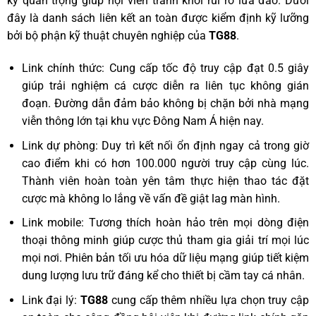
kỳ quan trọng giúp hội viên tránh khỏi rủi ro lừa đảo. Dưới
đây là danh sách liên kết an toàn được kiểm định kỹ lưỡng
bởi bộ phận kỹ thuật chuyên nghiệp của
TG88
.
Link chính thức: Cung cấp tốc độ truy cập đạt 0.5 giây
giúp trải nghiệm cá cược diễn ra liên tục không gián
đoạn. Đường dẫn đảm bảo không bị chặn bởi nhà mạng
viễn thông lớn tại khu vực Đông Nam Á hiện nay.
Link dự phòng: Duy trì kết nối ổn định ngay cả trong giờ
cao điểm khi có hơn 100.000 người truy cập cùng lúc.
Thành viên hoàn toàn yên tâm thực hiện thao tác đặt
cược mà không lo lắng về vấn đề giật lag màn hình.
Link mobile: Tương thích hoàn hảo trên mọi dòng điện
thoại thông minh giúp cược thủ tham gia giải trí mọi lúc
mọi nơi. Phiên bản tối ưu hóa dữ liệu mạng giúp tiết kiệm
dung lượng lưu trữ đáng kể cho thiết bị cầm tay cá nhân.
Link đại lý:
TG88
cung cấp thêm nhiều lựa chọn truy cập