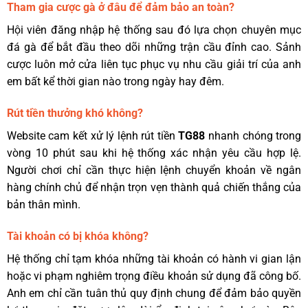
Tham gia cược gà ở đâu để đảm bảo an toàn?
Hội viên đăng nhập hệ thống sau đó lựa chọn chuyên mục
đá gà để bắt đầu theo dõi những trận cầu đỉnh cao. Sảnh
cược luôn mở cửa liên tục phục vụ nhu cầu giải trí của anh
em bất kể thời gian nào trong ngày hay đêm.
Rút tiền thưởng khó không?
Website cam kết xử lý lệnh rút tiền
TG88
nhanh chóng trong
vòng 10 phút sau khi hệ thống xác nhận yêu cầu hợp lệ.
Người chơi chỉ cần thực hiện lệnh chuyển khoản về ngân
hàng chính chủ để nhận trọn vẹn thành quả chiến thắng của
bản thân mình.
Tài khoản có bị khóa không?
Hệ thống chỉ tạm khóa những tài khoản có hành vi gian lận
hoặc vi phạm nghiêm trọng điều khoản sử dụng đã công bố.
Anh em chỉ cần tuân thủ quy định chung để đảm bảo quyền