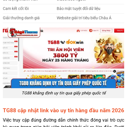
Cam kết cốt lõi
Bảo mật tuyệt đối dữ liệu
Giải thưởng danh giá
Website giải trí tiêu biểu Châu Á
TG88 khẳng định uy tín qua giấy phép quốc tế
TG88 cập nhật link vào uy tín hàng đầu năm 2026
Việc truy cập đúng đường dẫn chính thức đóng vai trò cực