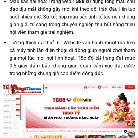
Màu sắc hài hòa: Trang web
TG88
sử dụng tông màu chủ
đạo dịu mắt không gây mỏi khi theo dõi trận đấu liên tục
suốt nhiều giờ. Sự kết hợp màu sắc tinh tế tạo nên không
gian giải trí sang trọng chuyên nghiệp thu hút hàng triệu
hội viên tham gia trải nghiệm.
Tương thích đa thiết bị: Website vận hành mượt mà trên
cả máy tính lẫn điện thoại di động giúp người chơi tham
gia mọi lúc mọi nơi linh hoạt. Tốc độ tải trang đạt mức
0.5 giây đảm bảo không gián đoạn cảm xúc đặt cược
trong những khung giờ cao điểm đông đúc.