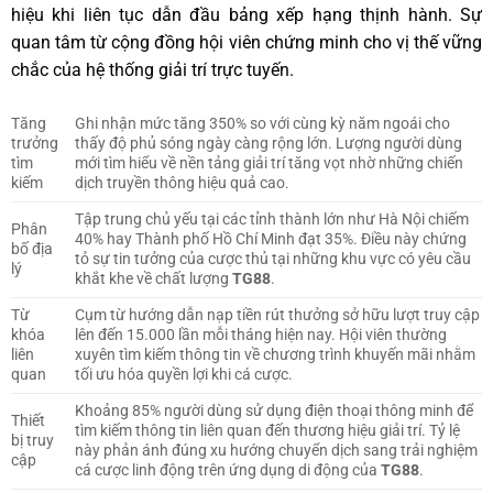
hiệu khi liên tục dẫn đầu bảng xếp hạng thịnh hành. Sự
quan tâm từ cộng đồng hội viên chứng minh cho vị thế vững
chắc của hệ thống giải trí trực tuyến.
Tăng
Ghi nhận mức tăng 350% so với cùng kỳ năm ngoái cho
trưởng
thấy độ phủ sóng ngày càng rộng lớn. Lượng người dùng
tìm
mới tìm hiểu về nền tảng giải trí tăng vọt nhờ những chiến
kiếm
dịch truyền thông hiệu quả cao.
Tập trung chủ yếu tại các tỉnh thành lớn như Hà Nội chiếm
Phân
40% hay Thành phố Hồ Chí Minh đạt 35%. Điều này chứng
bố địa
tỏ sự tin tưởng của cược thủ tại những khu vực có yêu cầu
lý
khắt khe về chất lượng
TG88
.
Từ
Cụm từ hướng dẫn nạp tiền rút thưởng sở hữu lượt truy cập
khóa
lên đến 15.000 lần mỗi tháng hiện nay. Hội viên thường
liên
xuyên tìm kiếm thông tin về chương trình khuyến mãi nhằm
quan
tối ưu hóa quyền lợi khi cá cược.
Khoảng 85% người dùng sử dụng điện thoại thông minh để
Thiết
tìm kiếm thông tin liên quan đến thương hiệu giải trí. Tỷ lệ
bị truy
này phản ánh đúng xu hướng chuyển dịch sang trải nghiệm
cập
cá cược linh động trên ứng dụng di động của
TG88
.