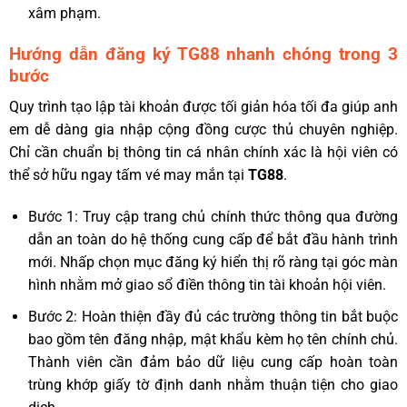
xâm phạm.
Hướng dẫn đăng ký TG88 nhanh chóng trong 3
bước
Quy trình tạo lập tài khoản được tối giản hóa tối đa giúp anh
em dễ dàng gia nhập cộng đồng cược thủ chuyên nghiệp.
Chỉ cần chuẩn bị thông tin cá nhân chính xác là hội viên có
thể sở hữu ngay tấm vé may mắn tại
TG88
.
Bước 1: Truy cập trang chủ chính thức thông qua đường
dẫn an toàn do hệ thống cung cấp để bắt đầu hành trình
mới. Nhấp chọn mục đăng ký hiển thị rõ ràng tại góc màn
hình nhằm mở giao sổ điền thông tin tài khoản hội viên.
Bước 2: Hoàn thiện đầy đủ các trường thông tin bắt buộc
bao gồm tên đăng nhập, mật khẩu kèm họ tên chính chủ.
Thành viên cần đảm bảo dữ liệu cung cấp hoàn toàn
trùng khớp giấy tờ định danh nhằm thuận tiện cho giao