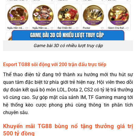
Game bài 3D có nhiều lượt truy cập
Esport TG88 sôi động với 200 trận đấu trực tiếp
Thể thao điện tử đang trở thành xu hướng mới thu hút sự
quan tâm đặc biệt từ phía giới trẻ hiện nay. Hội viên theo dõi
dự đoán kết quả bộ môn LOL, Dota 2, CS2 có tỷ lệ trả thưởng
vô cùng cao. Sự góp mặt của sảnh IM, TF Gaming mang tới
hệ thống kèo cược phong phú cùng thông tin phân tích
chuyên sâu.
Khuyến mãi TG88 bùng nổ tặng thưởng giá trị
500 tỷ đồng