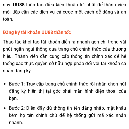
nay.
UU88
luôn tạo điều kiện thuận lợi nhất để thành viên
mới tiếp cận các dịch vụ cá cược một cách dễ dàng và an
toàn.
Đăng ký tài khoản UU88 thần tốc
Thao tác khởi tạo tài khoản diễn ra nhanh gọn chỉ trong vài
phút ngắn ngủi thông qua trang chủ chính thức của thương
hiệu. Thành viên cần cung cấp thông tin chính xác để hệ
thống xác thực quyền sở hữu hợp pháp đối với tài khoản cá
nhân đăng ký.
Bước 1: Truy cập trang chủ chính thức rồi nhấn chọn nút
đăng ký hiển thị tại góc phải màn hình điện thoại của
bạn.
Bước 2: Điền đầy đủ thông tin tên đăng nhập, mật khẩu
kèm họ tên chính chủ để hệ thống gửi mã xác nhận
nhanh.