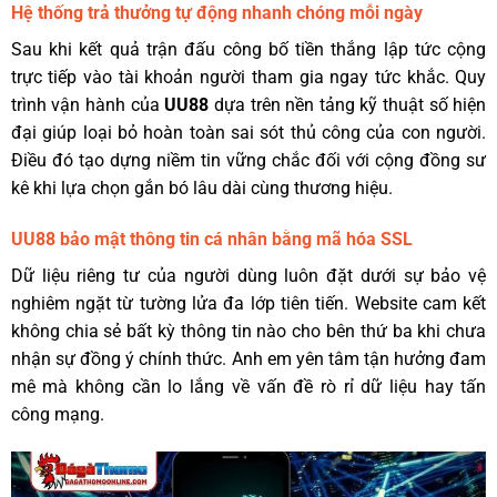
Hệ thống trả thưởng tự động nhanh chóng mỗi ngày
Sau khi kết quả trận đấu công bố tiền thắng lập tức cộng
trực tiếp vào tài khoản người tham gia ngay tức khắc. Quy
trình vận hành của
UU88
dựa trên nền tảng kỹ thuật số hiện
đại giúp loại bỏ hoàn toàn sai sót thủ công của con người.
Điều đó tạo dựng niềm tin vững chắc đối với cộng đồng sư
kê khi lựa chọn gắn bó lâu dài cùng thương hiệu.
UU88 bảo mật thông tin cá nhân bằng mã hóa SSL
Dữ liệu riêng tư của người dùng luôn đặt dưới sự bảo vệ
nghiêm ngặt từ tường lửa đa lớp tiên tiến. Website cam kết
không chia sẻ bất kỳ thông tin nào cho bên thứ ba khi chưa
nhận sự đồng ý chính thức. Anh em yên tâm tận hưởng đam
mê mà không cần lo lắng về vấn đề rò rỉ dữ liệu hay tấn
công mạng.