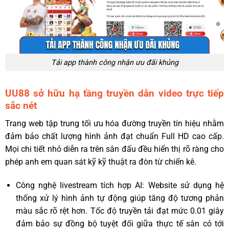
Tải app thành công nhận ưu đãi khủng
UU88 sở hữu hạ tầng truyền dẫn video trực tiếp
sắc nét
Trang web tập trung tối ưu hóa đường truyền tín hiệu nhằm
đảm bảo chất lượng hình ảnh đạt chuẩn Full HD cao cấp.
Mọi chi tiết nhỏ diễn ra trên sân đấu đều hiển thị rõ ràng cho
phép anh em quan sát kỹ kỹ thuật ra đòn từ chiến kê.
Công nghệ livestream tích hợp AI: Website sử dụng hệ
thống xử lý hình ảnh tự động giúp tăng độ tương phản
màu sắc rõ rệt hơn. Tốc độ truyền tải đạt mức 0.01 giây
đảm bảo sự đồng bộ tuyệt đối giữa thực tế sân cỏ tới