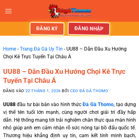
ĐĂNG NHẬP
ĐĂNG KÝ
Home
-
Trang Đá Gà Uy Tín
-
UU88 – Dẫn Đầu Xu Hướng
Chọi Kê Trực Tuyến Tại Châu Á
UU88 – Dẫn Đầu Xu Hướng Chọi Kê Trực
Tuyến Tại Châu Á
ĐĂNG VÀO
22 THÁNG 1, 2026
BỞI
CEO ĐÁ GÀ THOMO
UU88
đầu tư bài bản vào hình thức
Đá Gà Thomo
, tạo dựng
vị thế tên tuổi lớn mạnh, cùng người chơi giải trí đầy hấp
dẫn. Hệ thống mang tới trải nghiệm chân thực qua màn hình
nhỏ giúp anh em cảm nhận rõ sức nóng tại bồ đấu quốc tế.
Thương hiệu khẳng định uy tín, cam kết tính minh bạch,