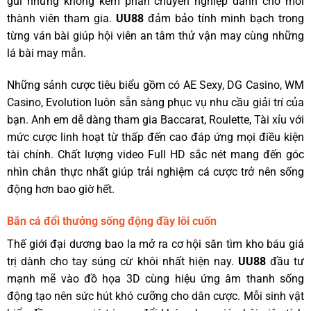
gũi nhưng không kém phần chuyên nghiệp dành cho mỗi
thành viên tham gia.
UU88
đảm bảo tính minh bạch trong
từng ván bài giúp hội viên an tâm thử vận may cùng những
lá bài may mắn.
Những sảnh cược tiêu biểu gồm có AE Sexy, DG Casino, WM
Casino, Evolution luôn sẵn sàng phục vụ nhu cầu giải trí của
bạn. Anh em dễ dàng tham gia Baccarat, Roulette, Tài xỉu với
mức cược linh hoạt từ thấp đến cao đáp ứng mọi điều kiện
tài chính. Chất lượng video Full HD sắc nét mang đến góc
nhìn chân thực nhất giúp trải nghiệm cá cược trở nên sống
động hơn bao giờ hết.
Bắn cá đổi thưởng sống động đầy lôi cuốn
Thế giới đại dương bao la mở ra cơ hội săn tìm kho báu giá
trị dành cho tay súng cừ khôi nhất hiện nay.
UU88
đầu tư
mạnh mẽ vào đồ họa 3D cùng hiệu ứng âm thanh sống
động tạo nên sức hút khó cưỡng cho dân cược. Mỗi sinh vật