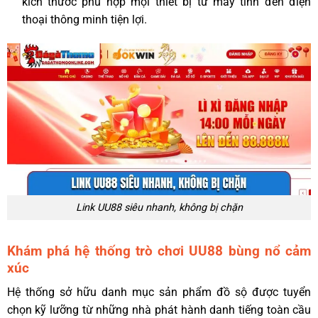
kích thước phù hợp mọi thiết bị từ máy tính đến điện
thoại thông minh tiện lợi.
Link UU88 siêu nhanh, không bị chặn
Khám phá hệ thống trò chơi UU88 bùng nổ cảm
xúc
Hệ thống sở hữu danh mục sản phẩm đồ sộ được tuyển
chọn kỹ lưỡng từ những nhà phát hành danh tiếng toàn cầu