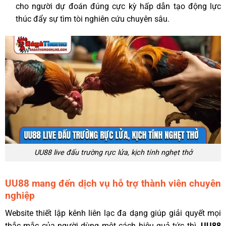
cho người dự đoán đúng cực kỳ hấp dẫn tạo động lực
thúc đẩy sự tìm tòi nghiên cứu chuyên sâu.
UU88 live đấu trường rực lửa, kịch tính nghẹt thở
UU88 mang đến dịch vụ hỗ trợ thành viên chuyên
nghiệp
Website thiết lập kênh liên lạc đa dạng giúp giải quyết mọi
thắc mắc của người dùng một cách hiệu quả tức thì.
UU88