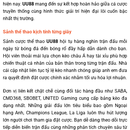
hiện nay.
UU88
mang đến sự kết hợp hoàn hảo giữa cá cược
truyền thống cùng hình thức giải trí hiện đại lôi cuốn bậc
nhất thị trường.
Sảnh thể thao kịch tính từng giây
Sảnh cược thể thao
UU88
hội tụ hàng nghìn trận đấu mỗi
ngày từ bóng đá đến bóng rổ đầy hấp dẫn dành cho bạn.
Hội viên thoải mái lựa chọn kèo châu Á hay tài xỉu phù hợp
chiến thuật cá nhân của bản thân trong từng trận đấu. Nhà
cái cập nhật liên tục tỷ lệ kèo nhanh chóng giúp anh em đưa
ra quyết định đặt cược chính xác nhằm tối ưu hóa lợi nhuận.
Đơn vị liên kết chặt chẽ cùng đối tác hàng đầu như SABA,
CMD368, SBOBET, UNITED Gaming cung cấp bảng kèo đa
dạng nhất. Những giải đấu lớn tiêu biểu bao gồm Ngoại
hạng Anh, Champions League, La Liga luôn thu hút lượng
lớn người chơi tham gia đặt cược. Bạn dễ dàng theo dõi trực
tiếp diễn biến trận đấu cùng những phân tích chuyên sâu từ