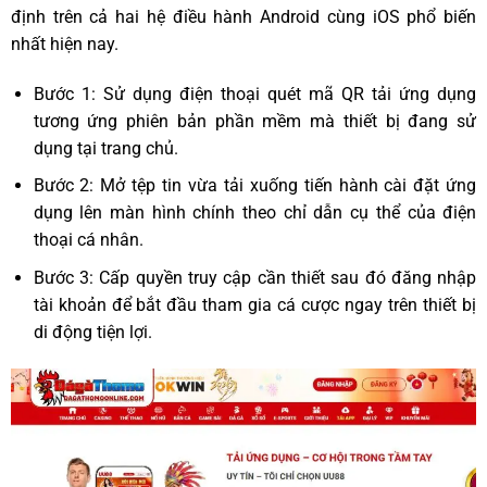
định trên cả hai hệ điều hành Android cùng iOS phổ biến
nhất hiện nay.
Bước 1: Sử dụng điện thoại quét mã QR tải ứng dụng
tương ứng phiên bản phần mềm mà thiết bị đang sử
dụng tại trang chủ.
Bước 2: Mở tệp tin vừa tải xuống tiến hành cài đặt ứng
dụng lên màn hình chính theo chỉ dẫn cụ thể của điện
thoại cá nhân.
Bước 3: Cấp quyền truy cập cần thiết sau đó đăng nhập
tài khoản để bắt đầu tham gia cá cược ngay trên thiết bị
di động tiện lợi.