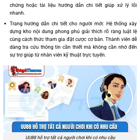
chứng hoặc tài liệu hướng dẫn chi tiết giúp xử lý lỗi
nhanh.
Trang hướng dẫn chi tiết cho người mới: Hệ thống xây
dựng kho nội dung phong phú giải thích rõ ràng luật lệ
cùng cách thức tham gia đặt cược cơ bản. Thành viên dễ
dàng tra cứu thông tin cần thiết mà không cần nhờ đến
sự trợ giúp từ nhân viên kỹ thuật trực tuyến.
UU88 hỗ trợ tất cả người chơi khi có nhu cầu