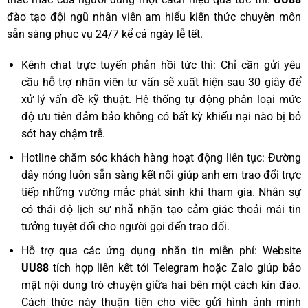
đào tạo đội ngũ nhân viên am hiểu kiến thức chuyên môn
sẵn sàng phục vụ 24/7 kể cả ngày lễ tết.
Kênh chat trực tuyến phản hồi tức thì: Chỉ cần gửi yêu
cầu hỗ trợ nhân viên tư vấn sẽ xuất hiện sau 30 giây để
xử lý vấn đề kỹ thuật. Hệ thống tự động phân loại mức
độ ưu tiên đảm bảo không có bất kỳ khiếu nại nào bị bỏ
sót hay chậm trễ.
Hotline chăm sóc khách hàng hoạt động liên tục: Đường
dây nóng luôn sẵn sàng kết nối giúp anh em trao đổi trực
tiếp những vướng mắc phát sinh khi tham gia. Nhân sự
có thái độ lịch sự nhã nhặn tạo cảm giác thoải mái tin
tưởng tuyệt đối cho người gọi đến trao đổi.
Hỗ trợ qua các ứng dụng nhắn tin miễn phí: Website
UU88
tích hợp liên kết tới Telegram hoặc Zalo giúp bảo
mật nội dung trò chuyện giữa hai bên một cách kín đáo.
Cách thức này thuận tiện cho việc gửi hình ảnh minh