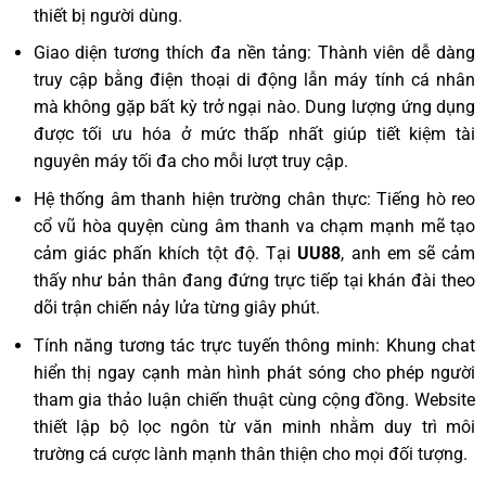
thiết bị người dùng.
Giao diện tương thích đa nền tảng: Thành viên dễ dàng
truy cập bằng điện thoại di động lẫn máy tính cá nhân
mà không gặp bất kỳ trở ngại nào. Dung lượng ứng dụng
được tối ưu hóa ở mức thấp nhất giúp tiết kiệm tài
nguyên máy tối đa cho mỗi lượt truy cập.
Hệ thống âm thanh hiện trường chân thực: Tiếng hò reo
cổ vũ hòa quyện cùng âm thanh va chạm mạnh mẽ tạo
cảm giác phấn khích tột độ. Tại
UU88
, anh em sẽ cảm
thấy như bản thân đang đứng trực tiếp tại khán đài theo
dõi trận chiến nảy lửa từng giây phút.
Tính năng tương tác trực tuyến thông minh: Khung chat
hiển thị ngay cạnh màn hình phát sóng cho phép người
tham gia thảo luận chiến thuật cùng cộng đồng. Website
thiết lập bộ lọc ngôn từ văn minh nhằm duy trì môi
trường cá cược lành mạnh thân thiện cho mọi đối tượng.