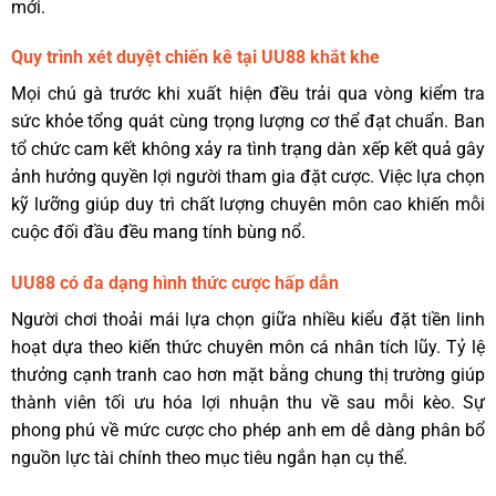
mới.
Quy trình xét duyệt chiến kê tại UU88 khắt khe
Mọi chú gà trước khi xuất hiện đều trải qua vòng kiểm tra
sức khỏe tổng quát cùng trọng lượng cơ thể đạt chuẩn. Ban
tổ chức cam kết không xảy ra tình trạng dàn xếp kết quả gây
ảnh hưởng quyền lợi người tham gia đặt cược. Việc lựa chọn
kỹ lưỡng giúp duy trì chất lượng chuyên môn cao khiến mỗi
cuộc đối đầu đều mang tính bùng nổ.
UU88 có đa dạng hình thức cược hấp dẫn
Người chơi thoải mái lựa chọn giữa nhiều kiểu đặt tiền linh
hoạt dựa theo kiến thức chuyên môn cá nhân tích lũy. Tỷ lệ
thưởng cạnh tranh cao hơn mặt bằng chung thị trường giúp
thành viên tối ưu hóa lợi nhuận thu về sau mỗi kèo. Sự
phong phú về mức cược cho phép anh em dễ dàng phân bổ
nguồn lực tài chính theo mục tiêu ngắn hạn cụ thể.