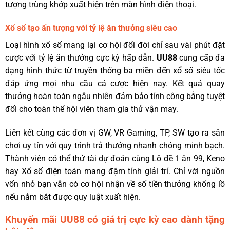
tượng trùng khớp xuất hiện trên màn hình điện thoại.
Xổ số tạo ấn tượng với tỷ lệ ăn thưởng siêu cao
Loại hình xổ số mang lại cơ hội đổi đời chỉ sau vài phút đặt
cược với tỷ lệ ăn thưởng cực kỳ hấp dẫn.
UU88
cung cấp đa
dạng hình thức từ truyền thống ba miền đến xổ số siêu tốc
đáp ứng mọi nhu cầu cá cược hiện nay. Kết quả quay
thưởng hoàn toàn ngẫu nhiên đảm bảo tính công bằng tuyệt
đối cho toàn thể hội viên tham gia thử vận may.
Liên kết cùng các đơn vị GW, VR Gaming, TP, SW tạo ra sân
chơi uy tín với quy trình trả thưởng nhanh chóng minh bạch.
Thành viên có thể thử tài dự đoán cùng Lô đề 1 ăn 99, Keno
hay Xổ số điện toán mang đậm tính giải trí. Chỉ với nguồn
vốn nhỏ bạn vẫn có cơ hội nhận về số tiền thưởng khổng lồ
nếu nắm bắt được quy luật xuất hiện.
Khuyến mãi UU88 có giá trị cực kỳ cao dành tặng