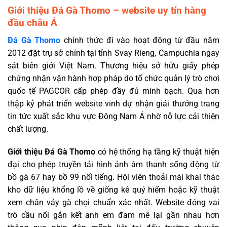
Giới thiệu Đá Gà Thomo – website uy tín hàng
đầu châu Á
Đá Gà Thomo
chính thức đi vào hoạt động từ đầu năm
2012 đặt trụ sở chính tại tỉnh Svay Rieng, Campuchia ngay
sát biên giới Việt Nam. Thương hiệu sở hữu giấy phép
chứng nhận vận hành hợp pháp do tổ chức quản lý trò chơi
quốc tế PAGCOR cấp phép đầy đủ minh bạch. Qua hơn
thập kỷ phát triển website vinh dự nhận giải thưởng trang
tin tức xuất sắc khu vực Đông Nam Á nhờ nỗ lực cải thiện
chất lượng.
Giới thiệu Đá Gà Thomo
có hệ thống hạ tầng kỹ thuật hiện
đại cho phép truyền tải hình ảnh âm thanh sống động từ
bồ gà 67 hay bồ 99 nổi tiếng. Hội viên thoải mái khai thác
kho dữ liệu khổng lồ về giống kê quý hiếm hoặc kỹ thuật
xem chân vảy gà chọi chuẩn xác nhất. Website đóng vai
trò cầu nối gắn kết anh em đam mê lại gần nhau hơn