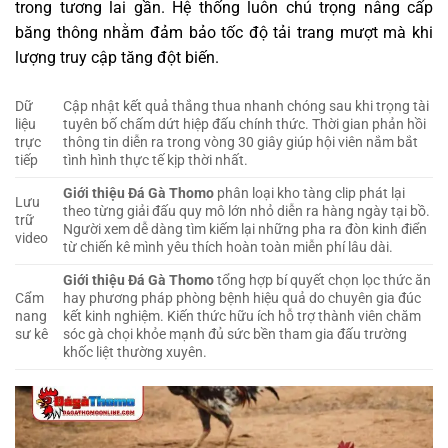
trong tương lai gần. Hệ thống luôn chú trọng nâng cấp
băng thông nhằm đảm bảo tốc độ tải trang mượt mà khi
lượng truy cập tăng đột biến.
Dữ
Cập nhật kết quả thắng thua nhanh chóng sau khi trọng tài
liệu
tuyên bố chấm dứt hiệp đấu chính thức. Thời gian phản hồi
trực
thông tin diễn ra trong vòng 30 giây giúp hội viên nắm bắt
tiếp
tình hình thực tế kịp thời nhất.
Giới thiệu Đá Gà Thomo
phân loại kho tàng clip phát lại
Lưu
theo từng giải đấu quy mô lớn nhỏ diễn ra hàng ngày tại bồ.
trữ
Người xem dễ dàng tìm kiếm lại những pha ra đòn kinh điển
video
từ chiến kê mình yêu thích hoàn toàn miễn phí lâu dài.
Giới thiệu Đá Gà Thomo
tổng hợp bí quyết chọn lọc thức ăn
Cẩm
hay phương pháp phòng bệnh hiệu quả do chuyên gia đúc
nang
kết kinh nghiệm. Kiến thức hữu ích hỗ trợ thành viên chăm
sư kê
sóc gà chọi khỏe mạnh đủ sức bền tham gia đấu trường
khốc liệt thường xuyên.