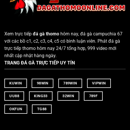
Xem trực tiếp
đá gà thomo
hôm nay, đá gà campuchia 67
với các bồ c1, c2, c3, c4, c5 có bình luận viên. Phát đá gà
trực tiếp thomo hôm nay 24/7 tổng hợp, 999 video mới
nhất cập nhật hàng ngày.
TRANG ĐÁ GÀ TRỰC TIẾP UY TÍN
KUWIN
98WIN
789WIN
VIPWIN
UU88
KING33
32WIN
789F
OKFUN
TG88