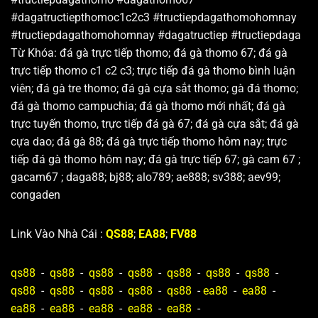
#dagatructiepthomoc1c2c3 #tructiepdagathomohomnay
#tructiepdagathomohomnay #dagatructiep #tructiepdaga
Từ Khóa:
đá gà trực tiếp thomo; đá gà thomo 67; đá gà
trực tiếp thomo c1 c2 c3; trực tiếp đá gà thomo bình luận
viên; đá gà tre thomo; đá gà cựa sắt thomo; gà đá thomo;
đá gà thomo campuchia; đá gà thomo mới nhất; đá gà
trực tuyến thomo, trực tiếp đá gà 67; đá gà cựa sắt; đá gà
cựa dao; đá gà 88; đá gà trực tiếp thomo hôm nay; trực
tiếp đá gà thomo hôm nay; đá gà trực tiếp 67; gà
cam 67 ;
gacam67 ; daga88; bj88; alo789; ae888; sv388; aev99;
congaden
Link Vào Nhà Cái :
QS88
;
EA88
;
FV88
qs88
-
qs88
-
qs88
-
qs88
-
qs88
-
qs88
-
qs88
-
qs88
-
qs88
-
qs88
-
qs88
-
qs88
-
ea88
-
ea88
-
ea88
-
ea88
-
ea88
-
ea88
-
ea88
-