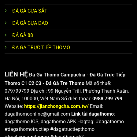
ĐÁ GÀ CỰA SẮT
ĐÁ GÀ CỰA DAO
ĐÁ GÀ 88
ĐÁ GÀ TRỰC TIẾP THOMO
LIÊN HỆ
Đá Gà Thomo Campuchia - Đá Gà Trực Tiếp
Thomo C1 C2 C3 - Đá Gà Tre Thomo
Mã số thuế:
079799799 Địa chỉ: 99 Nguyễn Trãi, Phường Thanh Xuân,
Hà Nội, 100000, Việt Nam Số điện thoại:
0988 799 799
Website:
https://jianzhongcha.com.tw/
Email:
dagathomoonline@gmail.com
Link tải dagathomo
:
dagathomo IOS, dagathomo APK Hagtag: #dagathomo
#dagathomotructiep #dagatructiepthomo
#tructiepdagathomo #dagathomo67