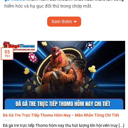
hiểm hóc và hạ gục đối thủ trong chớp mắt.
Sự cuốn hút đặc biệt tạo nên thương hiệu đá gà
Xem thêm
tre Thomo
Đấu trường quốc tế luôn khẳng định vị thế ưu tiên thông
qua quy trình tổ chức chuyên nghiệp đạt tiêu chuẩn cao
phục vụ đam mê. Người chơi đánh giá cao sự công bằng
03
Th1
khi kết quả hoàn toàn dựa trên thực lực bền bỉ từ giống
xuất sắc.
Địa điểm tổ chức: Sân chơi
đá gà tre Thomo
đặt sát biên
giới Việt Nam giúp việc di chuyển trải nghiệm thực tế trở
nên thuận tiện nhanh chóng.
Số lượng trận: Trung bình mỗi ngày diễn ra khoảng 35 đến
55 trận kịch tính đáp ứng nhu cầu theo dõi từ phía bạn.
Đá Gà Tre Trực Tiếp Thomo Hôm Nay – Mãn Nhãn Từng Chi Tiết
Chất lượng chiến kê: Toàn bộ linh vật tham gia đều trải qua
khâu kiểm định sức khỏe gắt gao đảm bảo tính hấp dẫn.
Đá gà tre trực tiếp Thomo hôm nay thu hút lượng lớn hội viên truy [...]