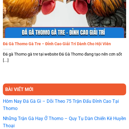
Tốc độ ra đòn tạo nên sự khác biệt hoàn toàn
Khả năng phản xạ nhanh nhẹn giúp chiến kê dễ dàng
chiếm lĩnh thế trận ngay từ giây đầu tiên bước vào cuộc
chiến căng thẳng. Người chơi thường kinh ngạc trước cú
đá liên hoàn mạnh mẽ kết thúc trận đấu
đá gà tre Thomo
Đá Gà Thomo Gà Tre – Đỉnh Cao Giải Trí Dành Cho Hội Viên
trong khoảng 4 đến 6 giây ngắn ngủi vô cùng. Bạn hãy để
Đá gà Thomo gà tre tại website Đá Gà Thomo đang tạo nên cơn sốt
ý tần suất đập cánh tạo đà cho cú bay người xé toạc
[...]
không gian mang lại thắng lợi cho chủ sở hữu.
Khả năng chịu đựng bền bỉ xuyên suốt trận đấu
Dù mang kích thước khiêm tốn nhưng nghị lực luôn khiến
BÀI VIẾT MỚI
người xem phải trầm trồ thán phục không ngớt lời. Anh em
Hôm Nay Đá Gà Gì – Dõi Theo 75 Trận Đấu Đỉnh Cao Tại
nhận thấy dòng chiến binh
đá gà tre Thomo
này sở hữu hệ
Thomo
thống cơ bắp dẻo dai cho phép duy trì thể lực tốt suốt hiệp
dài. Bạn cần đánh giá kỹ lưỡng độ lỳ đòn vì yếu tố quyết
Những Trận Gà Hay Ở Thomo – Quy Tụ Dàn Chiến Kê Huyền
định khả năng lật ngược thế cờ khi gặp tình huống nguy
Thoại