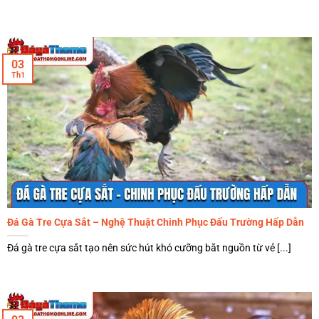
Quy mô tiền thưởng: Tổng giá trị giải thưởng đạt mức hàng
tỷ VND tạo động lực to lớn cho chủ kê mang kê đến tranh
tài.
03
Th1
Công nghệ truyền tải: Hình ảnh sắc nét âm thanh sống
động đưa trải nghiệm xem đá gà tre trực tiếp lên tầm cao
mới phục vụ anh em.
Đá Gà Tre Cựa Sắt – Nghệ Thuật Chinh Phục Đấu Trường Hấp Dẫn
Đá gà tre cựa sắt tạo nên sức hút khó cưỡng bắt nguồn từ vẻ [...]
Tận hưởng trận đấu đá gà tre Thomo