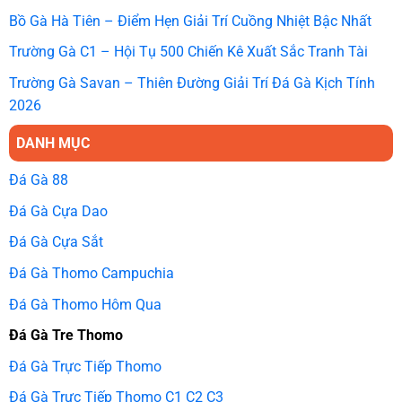
hiểm.
Bồ Gà Hà Tiên – Điểm Hẹn Giải Trí Cuồng Nhiệt Bậc Nhất
Tư duy nhạy bén trong từng pha xử lý điêu luyện
Trường Gà C1 – Hội Tụ 500 Chiến Kê Xuất Sắc Tranh Tài
Chiến kê thông minh biết cách tìm kiếm sơ hở từ đối thủ
Trường Gà Savan – Thiên Đường Giải Trí Đá Gà Kịch Tính
tung ra đòn chí mạng mang tính quyết định thành bại
2026
chung cuộc. Người xem luôn đánh giá cao chiến kê biết
DANH MỤC
điều tiết nhịp độ trận
đá gà tre Thomo
thay vì lao vào tấn
công mù quáng thiếu tính toán. Bạn hãy chọn lựa linh vật
Đá Gà 88
sở hữu lối đá khôn ngoan khả năng bảo toàn sức lực tốt
Đá Gà Cựa Dao
cho chặng đường chinh phục đỉnh cao.
Đá Gà Cựa Sắt
Đá Gà Thomo Campuchia
Đá Gà Thomo Hôm Qua
Đá Gà Tre Thomo
Đá Gà Trực Tiếp Thomo
Đá Gà Trực Tiếp Thomo C1 C2 C3