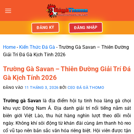
ĐĂNG NHẬP
ĐĂNG KÝ
Home
-
Kiến Thức Đá Gà
-
Trường Gà Savan – Thiên Đường
Giải Trí Đá Gà Kịch Tính 2026
Trường Gà Savan – Thiên Đường Giải Trí Đá
Gà Kịch Tính 2026
ĐĂNG VÀO
11 THÁNG 3, 2026
BỞI
CEO ĐÁ GÀ THOMO
Trường gà Savan
là địa điểm hội tụ tinh hoa làng gà chọi
khu vực Đông Nam Á. Địa danh giải trí nổi tiếng nằm sát
biên giới Việt Lào, thu hút hàng nghìn lượt theo dõi mỗi
ngày. Không khí sôi động từ khán đài cùng âm thanh hò reo
cổ vũ tạo nên bản sắc văn hóa riêng biệt. Hội viên được tận