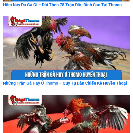
Hôm Nay Đá Gà Gì – Dõi Theo 75 Trận Đấu Đỉnh Cao Tại Thomo
Những Trận Gà Hay Ở Thomo – Quy Tụ Dàn Chiến Kê Huyền Thoại