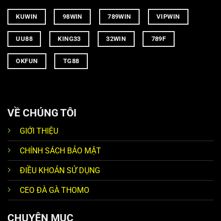
KUWIN
98WIN
789WIN
VIPWIN
UU88
KING33
32WIN
789F
OKFUN
TG88
VỀ CHÚNG TÔI
GIỚI THIỆU
CHÍNH SÁCH BẢO MẬT
ĐIỀU KHOẢN SỬ DỤNG
CEO ĐÀ GÀ THOMO
CHUYÊN MỤC