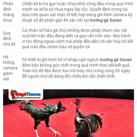
Phân
Chiến kê bị hạ gục hoặc chạy khỏi vòng đấu trong quá trình
định
tranh tài sẽ bị xử thua ngay lập tức. Quyết định trọng tài
thắng
dựa trên quan sát thực tế kết hợp băng ghi hình camera kỹ
thua
thuật số độ phân giải 4K sắc nét tại
trường gà Savan
.
Cá nhân sở hữu gà chọi không được phép chạm vào vật
Quy
nuôi khi trận đấu đang diễn ra gay cấn trên sân. Mọi hành
định
vi tác động ngoại cảnh trái phép đều dẫn tới việc hủy bỏ kết
chủ kê
quả trận đấu nhằm bảo vệ quyền lợi.
Hệ
50 thiết bị ghi hình bố trí khắp ngõ ngách
trường gà Savan
thống
đảm bảo không góc chết trong quá trình theo dõi kết quả.
camera
Toàn bộ dữ liệu được lưu trữ máy chủ trong vòng 30 ngày
giám
để người chơi dễ dàng đối chiếu khi cần thiết nhất.
sát