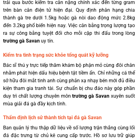
trải qua bước kiểm tra cân nặng chính xác đến từng gram
trên bàn cân điện tử hiện đại. Quy định phân hạng chia
thành gà tre dưới 1.5kg hoặc gà nòi dao động mức 2.8kg
đến 3.2kg phổ biến hiện nay. Việc cân bằng trọng lượng tạo
ra sự công bằng tuyệt đối cho mỗi cặp thi đấu trong lòng
trường gà Savan
uy tín.
Kiểm tra tình trạng sức khỏe tổng quát kỹ lưỡng
Bác sĩ thú y trực tiếp thăm khám bộ phận mỏ cùng đôi chân
nhằm phát hiện dấu hiệu bệnh tật tiềm ẩn. Chỉ những cá thể
sở hữu đôi mắt tinh anh cùng phản xạ nhạy bén mới đủ điều
kiện tham gia tranh tài. Sự chuẩn bị chu đáo này góp phần
duy trì chất lượng chuyên môn
trường gà Savan
xuyên suốt
mùa giải đá gà đầy kịch tính.
Thẩm định lịch sử thành tích tại đá gà Savan
Ban quản lý thu thập dữ liệu về số lượng trận thắng cùng lối
đá đặc trưng từ chủ kê cung cấp trước. Hồ sơ lưu trữ giúp