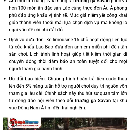
Ẩm thực đa dạng: Nhà hàng tại
trường gà Savan
phục vụ
hơn 100 món ăn đặc sản Lào cùng thực đơn Âu Á phong
phú đáp ứng khẩu vị tinh tế. Mức giá niêm yết công khai
giúp thành viên thoải mái lựa chọn dịch vụ mà không lo
ngại vấn đề chi phí đắt đỏ.
Dịch vụ đưa đón: Xe limousine 16 chỗ hoạt động liên tục
từ cửa khẩu Lao Bảo đưa đón anh em miễn phí đến tận
sân chơi. Lịch trình linh hoạt giúp tiết kiệm thời gian di
chuyển đồng thời đảm bảo an toàn tuyệt đối cho mọi
người tham gia hành trình.
Ưu đãi bảo hiểm: Chương trình hoàn trả tiền cược thua
lên đến 5% hàng tuần hỗ trợ người chơi duy trì nguồn vốn
tham gia lâu dài. Chính sách này thu hút sự quan tâm lớn
từ đông đảo hội viên theo dõi
trường gà Savan
tại khu
vực Đông Nam Á tìm đến trải nghiệm.