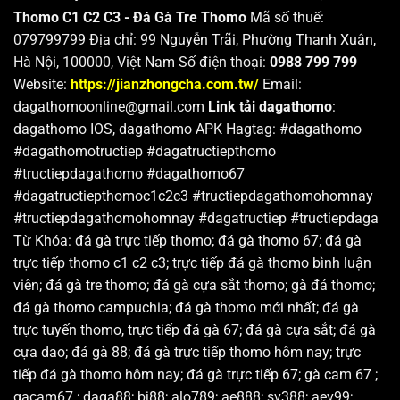
Thomo C1 C2 C3 - Đá Gà Tre Thomo
Mã số thuế:
079799799 Địa chỉ: 99 Nguyễn Trãi, Phường Thanh Xuân,
Hà Nội, 100000, Việt Nam Số điện thoại:
0988 799 799
Website:
https://jianzhongcha.com.tw/
Email:
dagathomoonline@gmail.com
Link tải dagathomo
:
dagathomo IOS, dagathomo APK Hagtag: #dagathomo
#dagathomotructiep #dagatructiepthomo
#tructiepdagathomo #dagathomo67
#dagatructiepthomoc1c2c3 #tructiepdagathomohomnay
#tructiepdagathomohomnay #dagatructiep #tructiepdaga
Từ Khóa:
đá gà trực tiếp thomo; đá gà thomo 67; đá gà
trực tiếp thomo c1 c2 c3; trực tiếp đá gà thomo bình luận
viên; đá gà tre thomo; đá gà cựa sắt thomo; gà đá thomo;
đá gà thomo campuchia; đá gà thomo mới nhất; đá gà
trực tuyến thomo, trực tiếp đá gà 67; đá gà cựa sắt; đá gà
cựa dao; đá gà 88; đá gà trực tiếp thomo hôm nay; trực
tiếp đá gà thomo hôm nay; đá gà trực tiếp 67; gà
cam 67 ;
gacam67 ; daga88; bj88; alo789; ae888; sv388; aev99;