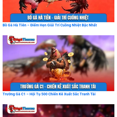
Bồ Gà Hà Tiên – Điểm Hẹn Giải Trí Cuồng Nhiệt Bậc Nhất
Trường Gà C1 – Hội Tụ 500 Chiến Kê Xuất Sắc Tranh Tài