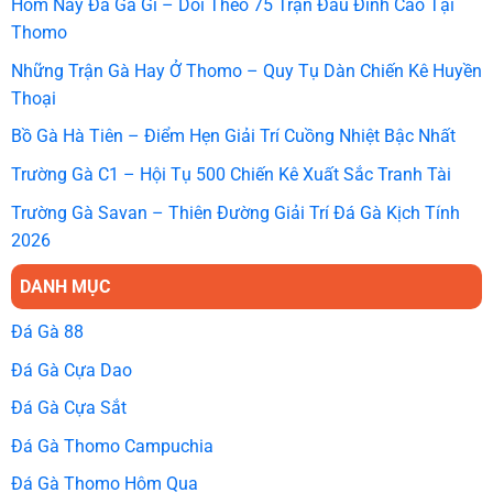
Hôm Nay Đá Gà Gì – Dõi Theo 75 Trận Đấu Đỉnh Cao Tại
Thomo
Những Trận Gà Hay Ở Thomo – Quy Tụ Dàn Chiến Kê Huyền
Thoại
Bồ Gà Hà Tiên – Điểm Hẹn Giải Trí Cuồng Nhiệt Bậc Nhất
Trường Gà C1 – Hội Tụ 500 Chiến Kê Xuất Sắc Tranh Tài
Trường Gà Savan – Thiên Đường Giải Trí Đá Gà Kịch Tính
2026
DANH MỤC
Đá Gà 88
Đá Gà Cựa Dao
Đá Gà Cựa Sắt
Đá Gà Thomo Campuchia
Đá Gà Thomo Hôm Qua