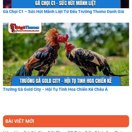
Gà Chọi C1 – Sức Hút Mãnh Liệt Từ Đấu Trường Thomo Danh Giá
Trường Gà Gold City – Hội Tụ Tinh Hoa Chiến Kê Châu Á
BÀI VIẾT MỚI