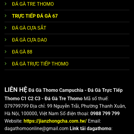
ĐÁ GÀ TRE THOMO
TRỰC TIẾP ĐÁ GÀ 67
ĐÁ GÀ CỰA SẮT
ĐÁ GÀ CỰA DAO
ĐÁ GÀ 88
ĐÁ GÀ TRỰC TIẾP THOMO
LIÊN HỆ
Đá Gà Thomo Campuchia - Đá Gà Trực Tiếp
Thomo C1 C2 C3 - Đá Gà Tre Thomo
Mã số thuế:
079799799 Địa chỉ: 99 Nguyễn Trãi, Phường Thanh Xuân,
Hà Nội, 100000, Việt Nam Số điện thoại:
0988 799 799
Website:
https://jianzhongcha.com.tw/
Email:
dagathomoonline@gmail.com
Link tải dagathomo
: