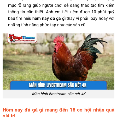
mục rõ ràng giúp người chơi dễ dàng thao tác tìm kiếm
thông tin cần thiết. Anh em tiết kiệm được 10 phút quý
báu tìm hiểu
hôm nay đá gà gì
thay vì phải loay hoay với
những tính năng phức tạp như các sàn cũ.
Màn hình livestream sắc nét 4K
Hôm nay đá gà gì mang đến 18 cơ hội nhận quà
giá trị