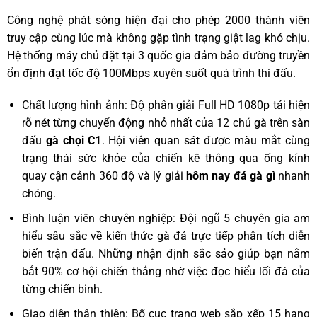
Công nghệ phát sóng hiện đại cho phép 2000 thành viên
truy cập cùng lúc mà không gặp tình trạng giật lag khó chịu.
Hệ thống máy chủ đặt tại 3 quốc gia đảm bảo đường truyền
ổn định đạt tốc độ 100Mbps xuyên suốt quá trình thi đấu.
Chất lượng hình ảnh: Độ phân giải Full HD 1080p tái hiện
rõ nét từng chuyển động nhỏ nhất của 12 chú gà trên sàn
đấu
gà chọi C1
. Hội viên quan sát được màu mắt cùng
trạng thái sức khỏe của chiến kê thông qua ống kính
quay cận cảnh 360 độ và lý giải
hôm nay đá gà gì
nhanh
chóng.
Bình luận viên chuyên nghiệp: Đội ngũ 5 chuyên gia am
hiểu sâu sắc về kiến thức gà đá trực tiếp phân tích diễn
biến trận đấu. Những nhận định sắc sảo giúp bạn nắm
bắt 90% cơ hội chiến thắng nhờ việc đọc hiểu lối đá của
từng chiến binh.
Giao diện thân thiện: Bố cục trang web sắp xếp 15 hạng