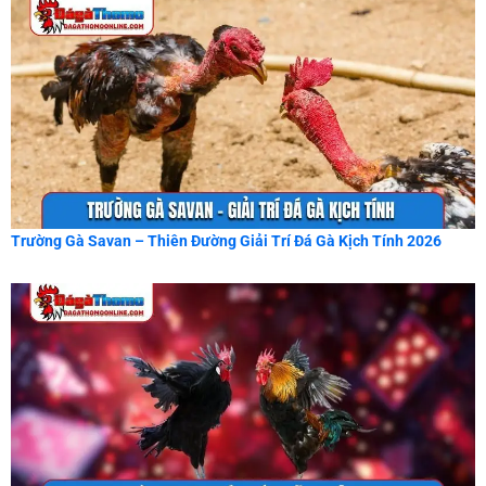
Trường Gà Savan – Thiên Đường Giải Trí Đá Gà Kịch Tính 2026