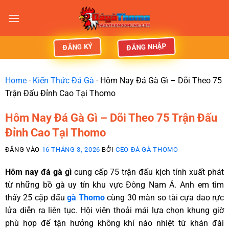
ĐĂNG NHẬP
ĐĂNG KÝ
Home
-
Kiến Thức Đá Gà
-
Hôm Nay Đá Gà Gì – Dõi Theo 75
Trận Đấu Đỉnh Cao Tại Thomo
Hôm Nay Đá Gà Gì – Dõi Theo 75 Trận Đấu
Đỉnh Cao Tại Thomo
ĐĂNG VÀO
16 THÁNG 3, 2026
BỞI
CEO ĐÁ GÀ THOMO
Hôm nay đá gà gì
cung cấp 75 trận đấu kịch tính xuất phát
từ những bồ gà uy tín khu vực Đông Nam Á. Anh em tìm
thấy 25 cặp đấu
gà Thomo
cùng 30 màn so tài cựa dao rực
lửa diễn ra liên tục. Hội viên thoải mái lựa chọn khung giờ
phù hợp để tận hưởng không khí náo nhiệt từ khán đài