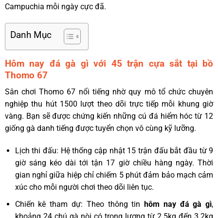
Campuchia mỗi ngày cực đã.
Danh Mục
Hôm nay đá gà gì với 45 trận cựa sắt tại bồ
Thomo 67
Sân chơi Thomo 67 nổi tiếng nhờ quy mô tổ chức chuyên
nghiệp thu hút 1500 lượt theo dõi trực tiếp mỗi khung giờ
vàng. Bạn sẽ được chứng kiến những cú đá hiểm hóc từ 12
giống gà danh tiếng được tuyển chọn vô cùng kỹ lưỡng.
Lịch thi đấu: Hệ thống cập nhật 15 trận đấu bắt đầu từ 9
giờ sáng kéo dài tới tận 17 giờ chiều hàng ngày. Thời
gian nghỉ giữa hiệp chỉ chiếm 5 phút đảm bảo mạch cảm
xúc cho mỗi người chơi theo dõi liên tục.
Chiến kê tham dự: Theo thông tin
hôm nay đá gà gì
,
khoảng 24 chú gà nòi có trọng lượng từ 2.5kg đến 3.2kg