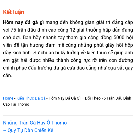
Kết luận
Hôm nay đá gà gì
mang đến không gian giải trí đẳng cấp
với 75 trận đấu đỉnh cao cùng 12 giải thưởng hấp dẫn đang
chờ đợi. Bạn hãy nhanh tay tham gia cộng đồng 5000 hội
viên để tận hưởng đam mê cùng những phút giây hồi hộp
đầy kịch tính. Sự chuẩn bị kỹ lưỡng về kiến thức sẽ giúp anh
em gặt hái được nhiều thành công rực rỡ trên con đường
chinh phục đấu trường đá gà cựa dao cũng như cựa sắt gay
cấn.
Home
-
Kiến Thức Đá Gà
-
Hôm Nay Đá Gà Gì – Dõi Theo 75 Trận Đấu Đỉnh
Cao Tại Thomo
Những Trận Gà Hay Ở Thomo
– Quy Tụ Dàn Chiến Kê