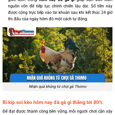
nguồn vốn để tiếp tục chinh chiến lâu dài. Số tiền này
được cộng trực tiếp vào tài khoản sau khi kết thúc 24 giờ
thi đấu của ngày hôm đó một cách tự động.
Nhận quà khủng từ chọi gà Thomo
Bí kíp soi kèo hôm nay đá gà gì thắng tới 80%
Để đạt được thành công bền vững, mỗi người chơi cần xây