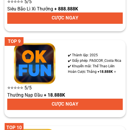
⭐⭐⭐⭐⭐ 5/5
Siêu Bão Lì Xì Thưởng
+ 888.888K
CƯỢC NGAY
✔️ Thành lập: 2025
✔️ Giấy phép: PAGCOR ;Costa Rica
✔️ Khuyến mãi: Thể Thao Liên
Hoàn Cược Thắng
+18.888K
⭐
⭐⭐⭐⭐⭐ 5/5
Thưởng Nạp Đầu
+ 18.888K
CƯỢC NGAY