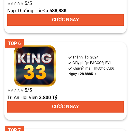
⭐⭐⭐⭐⭐ 5/5
Nạp Thưởng Tối Đa
588,88K
CƯỢC NGAY
✔️ Thành lập: 2024
✔️ Giấy phép: PAGCOR; BVI
✔️ Khuyến mãi: Thưởng Cược
Ngày +
28.888K
⭐
⭐⭐⭐⭐⭐ 5/5
Tri Ân Hội Viên
3.800 Tỷ
CƯỢC NGAY