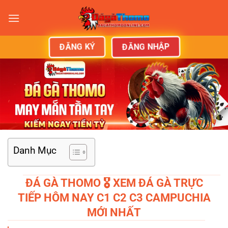
ĐĂNG NHẬP
ĐĂNG KÝ
Danh Mục
ĐÁ GÀ THOMO 🎖️ XEM ĐÁ GÀ TRỰC
TIẾP HÔM NAY C1 C2 C3 CAMPUCHIA
MỚI NHẤT