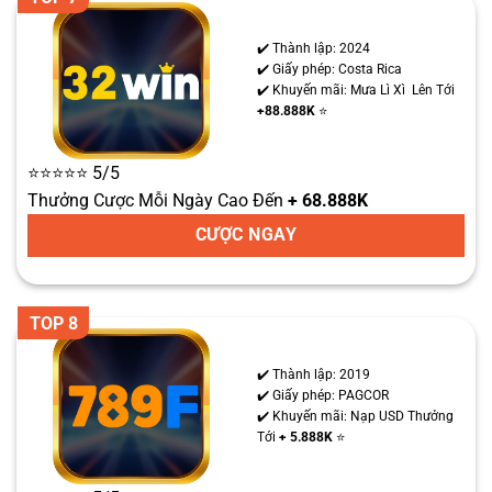
✔️ Thành lập: 2024
✔️ Giấy phép: Costa Rica
✔️ Khuyến mãi: Mưa Lì Xì Lên Tới
+88.888K
⭐
⭐⭐⭐⭐⭐ 5/5
Thưởng Cược Mỗi Ngày Cao Đến
+ 68.888K
CƯỢC NGAY
✔️ Thành lập: 2019
✔️ Giấy phép: PAGCOR
✔️ Khuyến mãi: Nạp USD Thưởng
Tới
+ 5.888K
⭐