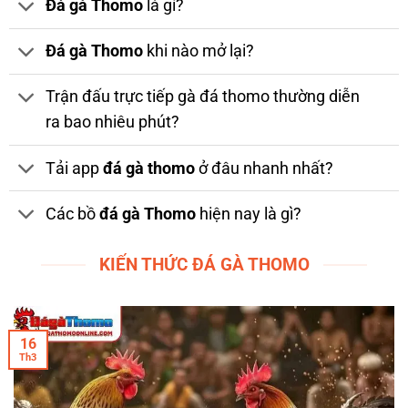
Tận hưởng thế mạnh nổi bật tại Đá Gà Thomo
Đá gà Thomo
là gì?
Campuchia
Đá gà Thomo
khi nào mở lại?
Website đá gà trực tiếp thomo sở hữu lượng truy cập
khổng lồ mỗi ngày, sẵn sàng mang đến cho người chơi
Trận đấu trực tiếp gà đá thomo thường diễn
trải nghiệm xem chọi kê trực tuyến hấp dẫn hàng đầu.
ra bao nhiêu phút?
Điều này là bởi thương hiệu luôn đầu tư vào giao diện
thân thiện đường truyền ổn định, đa dạng loại hình
Tải app
đá gà thomo
ở đâu nhanh nhất?
cũng như hỗ trợ theo dõi trận đấu trên đa nền tảng.
Các bồ
đá gà Thomo
hiện nay là gì?
Công nghệ livestream mang đến hình ảnh 4K
Mặc dù số lượng người chơi trên trang web vào giờ cao
KIẾN THỨC ĐÁ GÀ THOMO
điểm rất đông nhưng
Đá Gà Thomo
luôn duy trì tốc độ
tải trang ổn định. Nhờ vào công nghệ live hiện đại, bạn
có thể theo dõi trận đấu ngay tại nhà thông qua thiết bị
điện tử với hình ảnh rõ nét, đa dạng góc máy và không
16
gặp tình trạng gián đoạn ngoài ý muốn. Kết hợp với đó
Th3
là chất lượng âm thanh sống động, chân thực, truyền tải
không khí náo nhiệt rực lửa như đang được ngồi trên