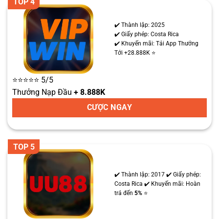
✔️ Thành lập: 2025
✔️ Giấy phép: Costa Rica
✔️ Khuyến mãi: Tải App Thưởng
Tới +28.888K ⭐
⭐⭐⭐⭐⭐ 5/5
Thưởng Nạp Đầu
+ 8.888K
CƯỢC NGAY
✔️ Thành lập: 2017 ✔️ Giấy phép:
Costa Rica ✔️ Khuyến mãi: Hoàn
trả đến
5%
⭐