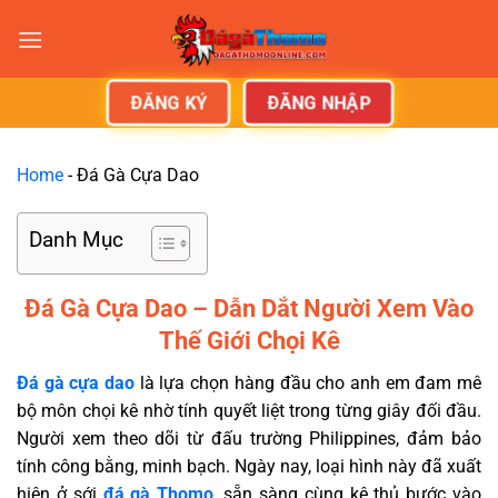
ĐĂNG NHẬP
ĐĂNG KÝ
Home
-
Đá Gà Cựa Dao
Danh Mục
Đá Gà Cựa Dao – Dẫn Dắt Người Xem Vào
Thế Giới Chọi Kê
Đá gà cựa dao
là lựa chọn hàng đầu cho anh em đam mê
bộ môn chọi kê nhờ tính quyết liệt trong từng giây đối đầu.
Người xem theo dõi từ đấu trường Philippines, đảm bảo
tính công bằng, minh bạch. Ngày nay, loại hình này đã xuất
hiện ở sới
đá gà Thomo
, sẵn sàng cùng kê thủ bước vào