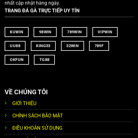
nhất cập nhật hàng ngày.
lưới thép bảo vệ an toàn tuyệt đối cho người xem xung
TRANG ĐÁ GÀ TRỰC TIẾP UY TÍN
quanh tránh khỏi những sự cố ngoài ý muốn.
Lịch trình dày đặc: Mỗi ngày diễn ra hàng chục trận đấu
đá
gà cựa dao
từ cấp độ câu lạc bộ đến giải vô địch quốc gia
KUWIN
98WIN
789WIN
VIPWIN
tầm cỡ thu hút sự quan tâm của giới mộ điệu.
UU88
KING33
32WIN
789F
Chất lượng chiến kê: Quy tụ những trang trại nuôi dưỡng
chiến binh hàng đầu khu vực đem đến chất lượng chuyên
OKFUN
TG88
môn cực cao cho từng màn đối đầu trên sân cỏ.
Hệ thống kỹ thuật: Thiết bị quay phim slow motion giúp
người xem bắt trọn khoảnh khắc ra đòn đỉnh cao trong tích
tắc ngắn ngủi tạo nên trải nghiệm hình ảnh tuyệt vời.
VỀ CHÚNG TÔI
GIỚI THIỆU
CHÍNH SÁCH BẢO MẬT
ĐIỀU KHOẢN SỬ DỤNG