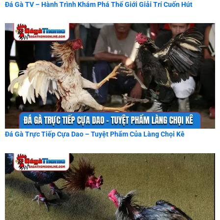
Đá Gà TV – Hành Trình Khám Phá Thế Giới Giải Trí Cuốn Hút
Đá Gà Trực Tiếp Cựa Dao – Tuyệt Phẩm Của Làng Chọi Kê