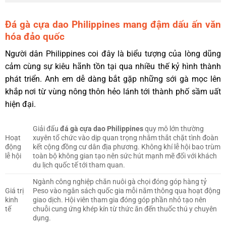
Đá gà cựa dao Philippines mang đậm dấu ấn văn
hóa đảo quốc
Người dân Philippines coi đây là biểu tượng của lòng dũng
cảm cùng sự kiêu hãnh tồn tại qua nhiều thế kỷ hình thành
phát triển. Anh em dễ dàng bắt gặp những sới gà mọc lên
khắp nơi từ vùng nông thôn hẻo lánh tới thành phố sầm uất
hiện đại.
Giải đấu
đá gà cựa dao Philippines
quy mô lớn thường
Hoạt
xuyên tổ chức vào dịp quan trọng nhằm thắt chặt tình đoàn
động
kết cộng đồng cư dân địa phương. Không khí lễ hội bao trùm
lễ hội
toàn bộ không gian tạo nên sức hút mạnh mẽ đối với khách
du lịch quốc tế tới tham quan.
Ngành công nghiệp chăn nuôi gà chọi đóng góp hàng tỷ
Giá trị
Peso vào ngân sách quốc gia mỗi năm thông qua hoạt động
kinh
giao dịch. Hội viên tham gia đóng góp phần nhỏ tạo nên
tế
chuỗi cung ứng khép kín từ thức ăn đến thuốc thú y chuyên
dụng.