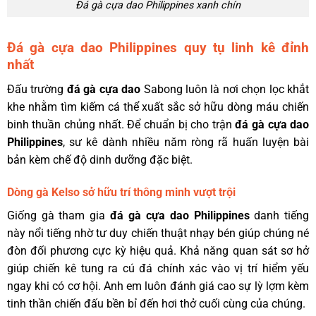
Đá gà cựa dao Philippines xanh chín
Đá gà cựa dao Philippines quy tụ linh kê đỉnh
nhất
Đấu trường
đá gà cựa dao
Sabong luôn là nơi chọn lọc khắt
khe nhằm tìm kiếm cá thể xuất sắc sở hữu dòng máu chiến
binh thuần chủng nhất. Để chuẩn bị cho trận
đá gà cựa dao
Philippines
, sư kê dành nhiều năm ròng rã huấn luyện bài
bản kèm chế độ dinh dưỡng đặc biệt.
Dòng gà Kelso sở hữu trí thông minh vượt trội
Giống gà tham gia
đá gà cựa dao Philippines
danh tiếng
này nổi tiếng nhờ tư duy chiến thuật nhạy bén giúp chúng né
đòn đối phương cực kỳ hiệu quả. Khả năng quan sát sơ hở
giúp chiến kê tung ra cú đá chính xác vào vị trí hiểm yếu
ngay khi có cơ hội. Anh em luôn đánh giá cao sự lỳ lợm kèm
tinh thần chiến đấu bền bỉ đến hơi thở cuối cùng của chúng.