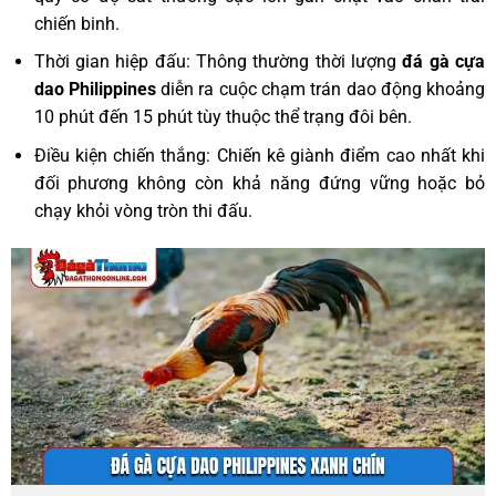
chiến binh.
Thời gian hiệp đấu: Thông thường thời lượng
đá gà cựa
dao Philippines
diễn ra cuộc chạm trán dao động khoảng
10 phút đến 15 phút tùy thuộc thể trạng đôi bên.
Điều kiện chiến thắng: Chiến kê giành điểm cao nhất khi
đối phương không còn khả năng đứng vững hoặc bỏ
chạy khỏi vòng tròn thi đấu.