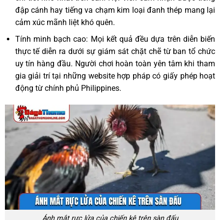
đập cánh hay tiếng va chạm kim loại đanh thép mang lại
cảm xúc mãnh liệt khó quên.
Tính minh bạch cao: Mọi kết quả đều dựa trên diễn biến
thực tế diễn ra dưới sự giám sát chặt chẽ từ ban tổ chức
uy tín hàng đầu. Người chơi hoàn toàn yên tâm khi tham
gia giải trí tại những website hợp pháp có giấy phép hoạt
động từ chính phủ Philippines.
Ánh mắt rực lửa của chiến kê trên sàn đấu