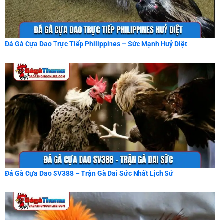
Đá Gà Cựa Dao Trực Tiếp Philippines – Sức Mạnh Huỷ Diệt
Đá Gà Cựa Dao SV388 – Trận Gà Dai Sức Nhất Lịch Sử