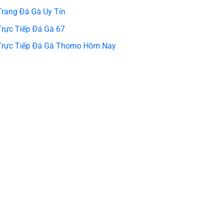
Trang Đá Gà Uy Tín
Trực Tiếp Đá Gà 67
Trực Tiếp Đá Gà Thomo Hôm Nay