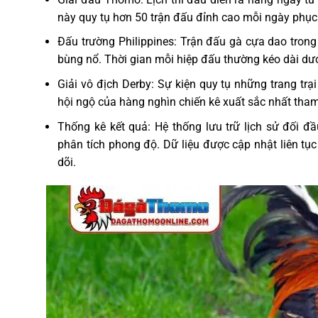
này quy tụ hơn 50 trận đấu đỉnh cao mỗi ngày phục v
Đấu trường Philippines: Trận đấu gà cựa dao tron
bùng nổ. Thời gian mỗi hiệp đấu thường kéo dài dướ
Giải vô địch Derby: Sự kiện quy tụ những trang trại 
hội ngộ của hàng nghìn chiến kê xuất sắc nhất tham g
Thống kê kết quả: Hệ thống lưu trữ lịch sử đối đ
phân tích phong độ. Dữ liệu được cập nhật liên tụ
dõi.