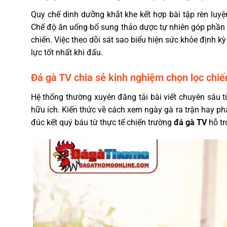
Quy chế dinh dưỡng khắt khe kết hợp bài tập rèn luyệ
Chế độ ăn uống bổ sung thảo dược tự nhiên góp phần
chiến. Việc theo dõi sát sao biểu hiện sức khỏe định k
lực tốt nhất khi đấu.
Đá gà TV chia sẻ kinh nghiệm chọn lọc chiế
Hệ thống thường xuyên đăng tải bài viết chuyên sâu 
hữu ích. Kiến thức về cách xem ngày gà ra trận hay ph
đúc kết quý báu từ thực tế chiến trường
đá gà TV
hỗ tr