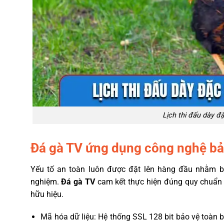
Lịch thi đấu dày đ
Đá gà TV ứng dụng công nghệ bảo
Yếu tố an toàn luôn được đặt lên hàng đầu nhằm bả
nghiệm.
Đá gà TV
cam kết thực hiện đúng quy chuẩn 
hữu hiệu.
Mã hóa dữ liệu: Hệ thống SSL 128 bit bảo vệ toàn 