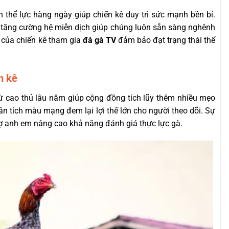
n thể lực hàng ngày giúp chiến kê duy trì sức mạnh bền bỉ.
 tăng cường hệ miễn dịch giúp chúng luôn sẵn sàng nghênh
ỳ của chiến kê tham gia
đá gà TV
đảm bảo đạt trạng thái thể
n kê
từ cao thủ lâu năm giúp cộng đồng tích lũy thêm nhiều mẹo
ân tích màu mạng đem lại lợi thế lớn cho người theo dõi. Sự
ợ anh em nâng cao khả năng đánh giá thực lực gà.