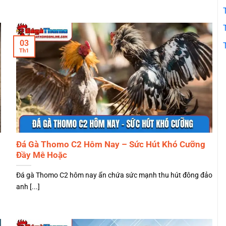
giây giao tranh đầu tiên. Trực tiếp đá gà Thomo mang lại cả
03
 tiếp Thomo
Th1
ề đạt chuẩn Full HD mang lại trải nghiệm thị giác sống động nh
ả xung quanh tạo nên không gian giải trí chân thực. Anh em ho
ng tin về lối đá cũng như tình trạng sức khỏe trước giờ đấu. 
Đá Gà Thomo C2 Hôm Nay – Sức Hút Khó Cưỡng
ính xác.
Đá gà trực tiếp Thomo
hôm nay bình luận viên nhiệt hu
Đầy Mê Hoặc
Đá gà Thomo C2 hôm nay ẩn chứa sức mạnh thu hút đông đảo
u đầu tư
anh [...]
hoạt dựa trên nhận định cá nhân về khả năng chiến thắng. Tỷ lệ
xác. Sân chơi
đá gà trực tiếp Thomo
cung cấp bảng thông tin c