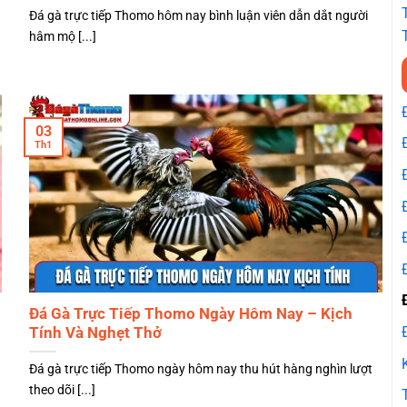
Đá gà trực tiếp Thomo hôm nay bình luận viên dẫn dắt người
hâm mộ [...]
03
Th1
Sức hấp dẫn đến từ đá gà trực tiếp Thomo
c điểm khác biệt
 vào tính đối kháng cao cùng thời gian diễn ra mỗi hiệp đấu c
Đá Gà Trực Tiếp Thomo Ngày Hôm Nay – Kịch
ọn kỹ lưỡng.
Tính Và Nghẹt Thở
hông thể rời mắt
Đá gà trực tiếp Thomo ngày hôm nay thu hút hàng nghìn lượt
theo dõi [...]
ếp Thomo
chỉ kéo dài từ 2 đến 5 phút do tính sát thương cao củ