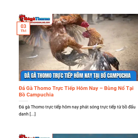
đòn đâm chí mạng vào vùng cổ hoặc cánh chỉ sau vài 
bất ngờ không thể dự đoán trước.
03
Hình ảnh chân thực sắc nét của đá gà trực
Th1
Công nghệ livestream hiện đại giúp hình ảnh truyền v
đá gà trực tiếp Thomo
cùng tiếng hò reo của khán gi
động thái tung đòn của chiến binh trên sân đấu.
Đội ngũ bình luận viên dày dặn kinh nghiệm
Sự có mặt của chuyên gia giúp người xem nắm bắt thô
Đá Gà Thomo Trực Tiếp Hôm Nay – Bùng Nổ Tại
thêm dữ liệu quan trọng để đưa ra lựa chọn đầu tư ch
Bồ Campuchia
suốt thời gian livestream.
Đá gà Thomo trực tiếp hôm nay phát sóng trực tiếp từ bồ đấu
Hệ thống kèo cược đa dạng phục vụ nhu cầ
danh [...]
Hội viên thoải mái lựa chọn hình thức đặt tiền linh 
gia tối ưu hóa lợi nhuận khi có những dự đoán chính 