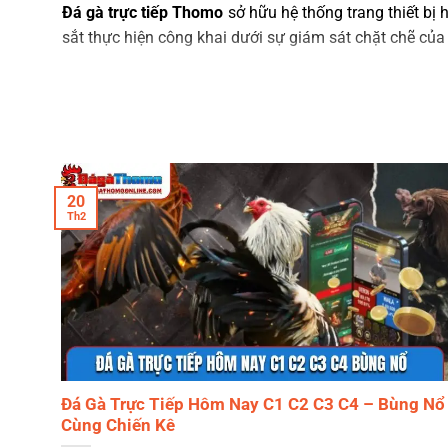
Đá gà trực tiếp Thomo
sở hữu hệ thống trang thiết bị 
sắt thực hiện công khai dưới sự giám sát chặt chẽ của
Quy mô sân bãi: Diện tích sàn đấu rộng khoảng 500 mé
Hệ thống camera: Thiết bị quay phim độ phân giải 4K b
Tần suất thi đấu: Mỗi ngày diễn ra từ 30 đến 50 trận đấ
Số lượng chiến kê: Ước tính có khoảng 100 con giống x
20
Th2
Lực lượng trọng tài: Đội ngũ giám sát viên gồm 10 ng
Đá Gà Trực Tiếp Hôm Nay C1 C2 C3 C4 – Bùng Nổ
Cùng Chiến Kê