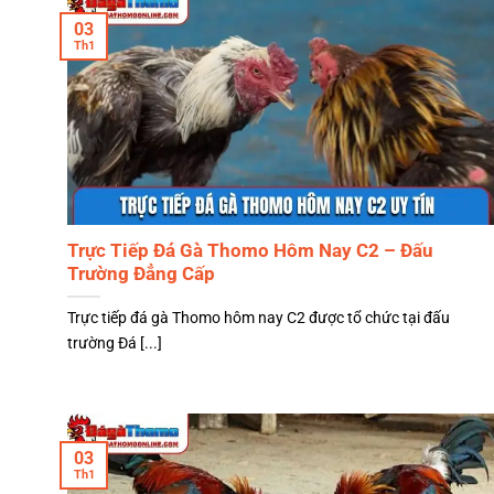
giá phong độ từng chiến kê.
03
Th1
Trực Tiếp Đá Gà Thomo Hôm Nay C2 – Đấu
Trường Đẳng Cấp
Trực tiếp đá gà Thomo hôm nay C2 được tổ chức tại đấu
trường Đá [...]
03
Th1