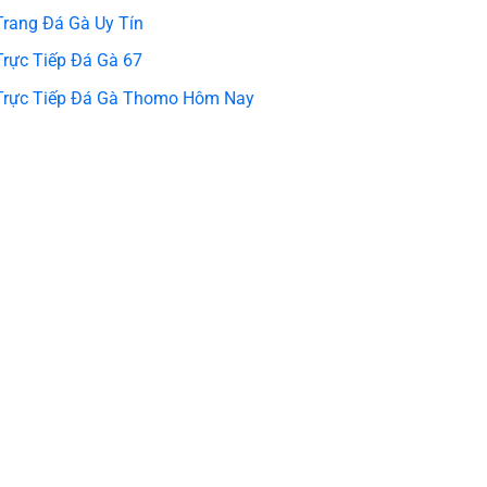
Trang Đá Gà Uy Tín
m giác phấn khích tột độ nhờ sự xoay chuyển cục diện
Trực Tiếp Đá Gà 67
Trực Tiếp Đá Gà Thomo Hôm Nay
ư ngồi tại khán đài. Âm thanh náo nhiệt từ trường đấu
àn toàn tin tưởng vào tính minh bạch khi nhìn rõ từng
Những phân tích sắc sảo về thế trận giúp tay cược có
yết luôn giữ lửa cho trận đấu thêm phần lôi cuốn xuyên
 thưởng luôn duy trì ở mức cạnh tranh giúp người tham
hi tiết về lịch sử thi đấu giúp thành viên dễ dàng đánh