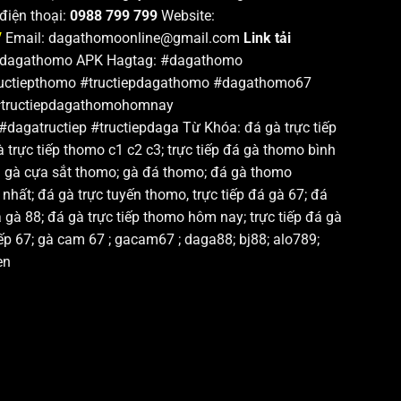
điện thoại:
0988 799 799
Website:
/
Email:
dagathomoonline@gmail.com
Link tải
, dagathomo APK Hagtag: #dagathomo
ructiepthomo #tructiepdagathomo #dagathomo67
#tructiepdagathomohomnay
dagatructiep #tructiepdaga
Từ Khóa:
đá gà trực tiếp
 trực tiếp thomo c1 c2 c3; trực tiếp đá gà thomo bình
đá gà cựa sắt thomo; gà đá thomo; đá gà thomo
hất; đá gà trực tuyến thomo, trực tiếp đá gà 67; đá
 gà 88; đá gà trực tiếp thomo hôm nay; trực tiếp đá gà
ếp 67; gà
cam 67 ;
gacam67 ; daga88; bj88; alo789;
en
ây áp dụng luật thi đấu nghiêm ngặt nhằm bảo vệ quyền