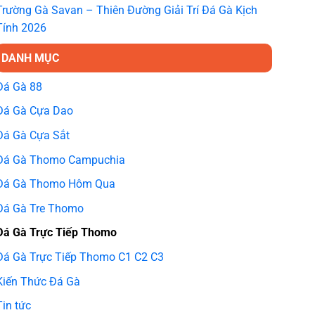
Trường Gà Savan – Thiên Đường Giải Trí Đá Gà Kịch
Tính 2026
DANH MỤC
Đá Gà 88
Đá Gà Cựa Dao
Đá Gà Cựa Sắt
Đá Gà Thomo Campuchia
Đá Gà Thomo Hôm Qua
Đá Gà Tre Thomo
Đá Gà Trực Tiếp Thomo
ực nhanh. Bet thủ cảm nhận rõ rệt nhịp đập gay cấn khi
Đá Gà Trực Tiếp Thomo C1 C2 C3
Kiến Thức Đá Gà
Tin tức
a cựa sắt. Chiến kê thường kết thúc đối thủ bằng những