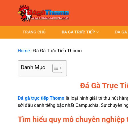
TRANG CHỦ
ĐÁ GÀ TRỰC TIẾP
ĐÁ GÀ
Home
-
Đá Gà Trực Tiếp Thomo
Danh Mục
Đá Gà Trực T
Đá gà trực tiếp Thomo
là loại hình giải trí thu hút 
sới đấu danh tiếng bậc nhất Campuchia. Sự chuyên ng
Tìm hiểu quy mô chuyên nghiệp t