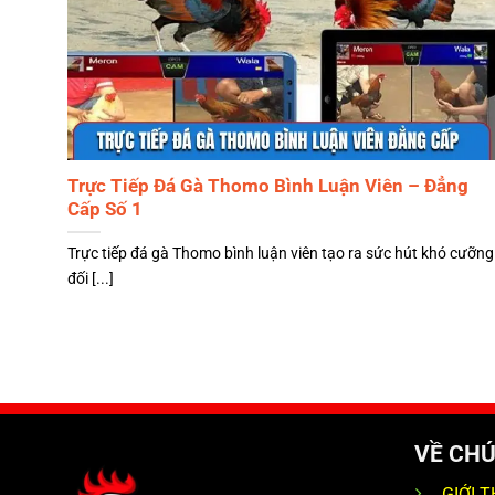
Đá gà trực tiếp Thomo cùng nhữn
Đấu trường thường xuyên tổ chức giải đấu quy mô lớn
nóng không tưởng cho từng vòng loại trực tiếp.
Trực Tiếp Đá Gà Thomo Bình Luận Viên – Đẳng
Cấp Số 1
Giải đá gà trực tiếp C1: Sự kiện quy tụ 12 chiến đội kê
Cúp gà tre: Trận đấu
đá gà trực tiếp Thomo
đòi hỏi kỹ
Trực tiếp đá gà Thomo bình luận viên tạo ra sức hút khó cưỡng
đối [...]
Giải derby hấp dẫn: Hình thức thi đấu tính điểm theo đ
VỀ CHÚ
GIỚI T