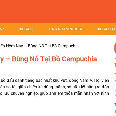
 67
ĐÁ GÀ 88
ĐÁ GÀ CAMPUCHIA
ĐÁ GÀ CỰA
iếp Hôm Nay – Bùng Nổ Tại Bồ Campuchia
y – Bùng Nổ Tại Bồ Campuchia
ừ bồ đấu danh tiếng bậc nhất khu vực Đông Nam Á. Hội viên
àn so tài giữa chiến kê dũng mãnh, sở hữu kỹ năng ra đòn
ao lưu chuyên nghiệp, giúp anh em thỏa mãn nhãn với hình