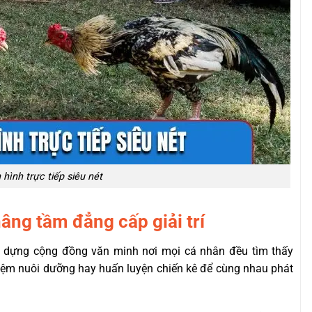
hình trực tiếp siêu nét
âng tầm đẳng cấp giải trí
ây dựng cộng đồng văn minh nơi mọi cá nhân đều tìm thấy
hiệm nuôi dưỡng hay huấn luyện chiến kê để cùng nhau phát