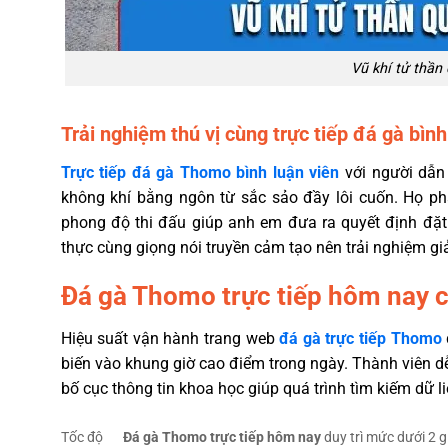
Vũ khí tử thần
Trải nghiệm thú vị cùng trực tiếp đá gà bình
Trực tiếp đá gà Thomo bình luận viên
với người dẫn
không khí bằng ngôn từ sắc sảo đầy lôi cuốn. Họ ph
phong độ thi đấu giúp anh em đưa ra quyết định đặt
thực cùng giọng nói truyền cảm tạo nên trải nghiệm giả
Đá gà Thomo trực tiếp hôm nay c
Hiệu suất vận hành trang web
đá gà trực tiếp Thomo
biến vào khung giờ cao điểm trong ngày. Thành viên 
bố cục thông tin khoa học giúp quá trình tìm kiếm dữ liệ
Tốc độ
Đá gà Thomo trực tiếp hôm nay
duy trì mức dưới 2 