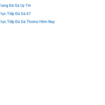
Trang Đá Gà Uy Tín
Trực Tiếp Đá Gà 67
Trực Tiếp Đá Gà Thomo Hôm Nay