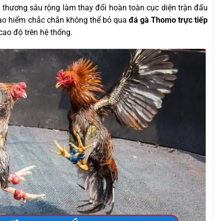
t thương sâu rộng làm thay đổi hoàn toàn cục diện trận đấu
mạo hiểm chắc chắn không thể bỏ qua
đá gà Thomo trực tiếp
ao độ trên hệ thống.