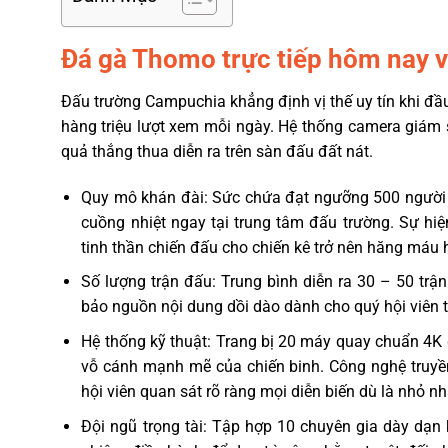
Đá gà Thomo trực tiếp hôm nay v
Đấu trường Campuchia khẳng định vị thế uy tín khi đầ
hàng triệu lượt xem mỗi ngày. Hệ thống camera giám 
quả thắng thua diễn ra trên sàn đấu đất nát.
Quy mô khán đài: Sức chứa đạt ngưỡng 500 người x
cuồng nhiệt ngay tại trung tâm đấu trường. Sự hi
tinh thần chiến đấu cho chiến kê trở nên hăng máu 
Số lượng trận đấu: Trung bình diễn ra 30 – 50 trậ
bảo nguồn nội dung dồi dào dành cho quý hội viên 
Hệ thống kỹ thuật: Trang bị 20 máy quay chuẩn 4K gi
vỗ cánh mạnh mẽ của chiến binh. Công nghệ truyền
hội viên quan sát rõ ràng mọi diễn biến dù là nhỏ nh
Đội ngũ trọng tài: Tập hợp 10 chuyên gia dày dạn