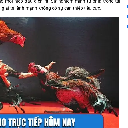
ho mỗi hiệp đấu diễn ra. Sự nghiêm minh từ phía trọng tài
giải trí lành mạnh không có sự can thiệp tiêu cực.