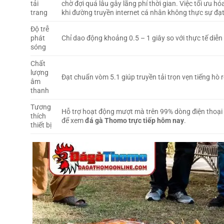
tải
chờ đợi quá lâu gây lãng phí thời gian. Việc tối ưu
trang
khi đường truyền internet cá nhân không thực sự đạt 
Độ trễ
phát
Chỉ dao động khoảng 0.5 – 1 giây so với thực tế diễn
sóng
Chất
lượng
Đạt chuẩn vòm 5.1 giúp truyền tải trọn vẹn tiếng hò 
âm
thanh
Tương
Hỗ trợ hoạt động mượt mà trên 99% dòng điện thoại 
thích
để xem
đá gà Thomo trực tiếp hôm nay
.
thiết bị