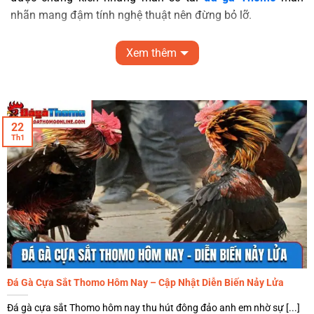
nhãn mang đậm tính nghệ thuật nên đừng bỏ lỡ.
Nguồn gốc đá gà cựa sắt lâu đời tại khu vực
Xem thêm
Đông Nam Á
Lịch sử hình thành loại hình giải trí này bắt đầu từ năm
1920 tại những vùng biên giới tiếp giáp Campuchia. Quy
mô ban đầu chỉ là sới đấu tự phát nhỏ lẻ thu hút khoảng
22
Th1
40 người dân địa phương tham gia theo dõi. Địa điểm nổi
tiếng nhất chính là vùng đất Svay Rieng nơi đặt những viên
gạch đầu tiên cho nền công nghiệp chọi kê.
Sự kiện thành lập: Đấu trường chuyên nghiệp chính thức
nhận giấy phép hoạt động từ cơ quan thẩm quyền vào
năm 2005.
Quy mô hạ tầng: Hệ thống khán đài
đá gà cựa sắt
hiện đại
Đá Gà Cựa Sắt Thomo Hôm Nay – Cập Nhật Diễn Biến Nảy Lửa
có sức chứa lên đến 3000 người cùng lúc tham gia trải
nghiệm giải trí.
Đá gà cựa sắt Thomo hôm nay thu hút đông đảo anh em nhờ sự [...]