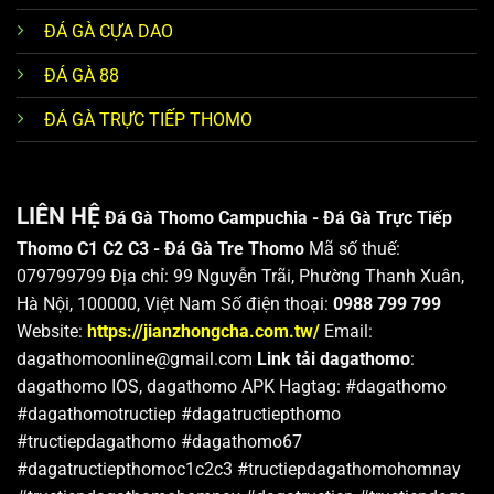
mang tính quyết liệt cao nhằm phân định thứ hạng trên
ĐÁ GÀ CỰA DAO
bảng tổng sắp đấu trường.
ĐÁ GÀ 88
Lịch trình cuối tuần: Thứ 7 cùng chủ nhật là thời gian tổ
chức sự kiện Derby quy mô lớn thu hút hàng nghìn người
ĐÁ GÀ TRỰC TIẾP THOMO
theo dõi.
LIÊN HỆ
Đá Gà Thomo Campuchia - Đá Gà Trực Tiếp
Thomo C1 C2 C3 - Đá Gà Tre Thomo
Mã số thuế:
079799799 Địa chỉ: 99 Nguyễn Trãi, Phường Thanh Xuân,
Hà Nội, 100000, Việt Nam Số điện thoại:
0988 799 799
Website:
https://jianzhongcha.com.tw/
Email:
dagathomoonline@gmail.com
Link tải dagathomo
:
dagathomo IOS, dagathomo APK Hagtag: #dagathomo
#dagathomotructiep #dagatructiepthomo
Lịch thi đấu trực tiếp đá gà Thomo cựa sắt
#tructiepdagathomo #dagathomo67
#dagatructiepthomoc1c2c3 #tructiepdagathomohomnay
Cách xem đá gà cựa sắt trực tiếp hôm nay qua