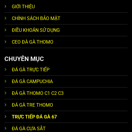
Lịch thi đấu đá gà cựa sắt Thomo cập nhật chi
GIỚI THIỆU
tiết
Thời gian diễn ra các giải đấu luôn được ban tổ chức sắp
CHÍNH SÁCH BẢO MẬT
xếp khoa học để phục vụ tối đa nhu cầu xem. Bạn hãy lưu
ĐIỀU KHOẢN SỬ DỤNG
lại thời điểm bắt đầu để không bỏ lỡ những màn đối đầu
rực lửa của các chiến kê.
CEO ĐÀ GÀ THOMO
Khung giờ 09:00: Đây là thời điểm bắt đầu những trận khởi
CHUYÊN MỤC
động nhẹ nhàng giúp khởi động không khí sôi động tại sới
đấu chính.
ĐÁ GÀ TRỰC TIẾP
Khung giờ 12:00: Thời điểm diễn ra những trận đấu
đá gà
ĐÁ GÀ CAMPUCHIA
cựa sắt
đỉnh cao quy tụ nhiều danh kê lừng lẫy sở hữu kỹ
thuật chiến đấu điêu luyện.
ĐÁ GÀ THOMO C1 C2 C3
Khung giờ 15:30: Các giải vô địch tháng thường được tổ
ĐÁ GÀ TRE THOMO
chức vào lúc này với tổng giải thưởng lên đến hơn 150
TRỰC TIẾP ĐÁ GÀ 67
triệu VND tiền mặt.
Khung giờ 17:00: Những trận đấu cuối cùng trong ngày
ĐÁ GÀ CỰA SẮT