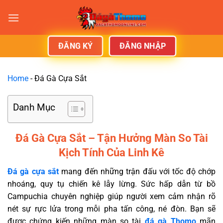
ĐĂNG NHẬP
ĐĂNG KÝ
Home
-
Đá Gà Cựa Sắt
Danh Mục
Đá Gà Cựa Sắt – Tận Hưởng Màn So Tài
Kịch Tính Của Linh Kê
Đá gà cựa sắt
mang đến những trận đấu với tốc độ chớp
nhoáng, quy tụ chiến kê lẫy lừng. Sức hấp dẫn từ bồ
Campuchia chuyên nghiệp giúp người xem cảm nhận rõ
nét sự rực lửa trong mỗi pha tấn công, né đòn. Bạn sẽ
được chứng kiến những màn so tài
đá gà Thomo
mãn