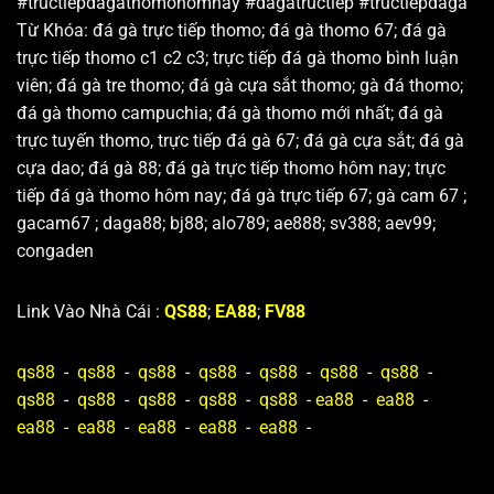
#tructiepdagathomohomnay #dagatructiep #tructiepdaga
nền tảng số
Từ Khóa:
đá gà trực tiếp thomo; đá gà thomo 67; đá gà
Việc tiếp cận giải trí đỉnh cao trở nên thuận tiện hơn bao
trực tiếp thomo c1 c2 c3; trực tiếp đá gà thomo bình luận
giờ hết nhờ công nghệ truyền tải video hiện đại. Anh em
viên; đá gà tre thomo; đá gà cựa sắt thomo; gà đá thomo;
hoàn toàn có thể theo dõi từng chuyển động của gà chọi
đá gà thomo campuchia; đá gà thomo mới nhất; đá gà
ngay trên màn hình thiết bị di động cá nhân.
trực tuyến thomo, trực tiếp đá gà 67; đá gà cựa sắt; đá gà
cựa dao; đá gà 88; đá gà trực tiếp thomo hôm nay; trực
Lựa chọn website: Tìm kiếm những địa chỉ
đá gà cựa sắt
tiếp đá gà thomo hôm nay; đá gà trực tiếp 67; gà
cam 67 ;
uy tín sở hữu bản quyền phát sóng hình ảnh sắc nét đạt
gacam67 ; daga88; bj88; alo789; ae888; sv388; aev99;
tiêu chuẩn 4K siêu sống động.
congaden
Đăng ký tài khoản: Quy trình thực hiện vô cùng đơn giản
giúp bạn sở hữu quyền truy cập miễn phí vào kho dữ liệu
Link Vào Nhà Cái :
QS88
;
EA88
;
FV88
trận đấu lớn.
qs88
-
qs88
-
qs88
-
qs88
-
qs88
-
qs88
-
qs88
-
Kiểm tra internet: Kết nối mạng ổn định đảm bảo quá trình
qs88
-
qs88
-
qs88
-
qs88
-
qs88
-
ea88
-
ea88
-
xem diễn ra mượt mà không xảy ra tình trạng giật lag hay
ea88
-
ea88
-
ea88
-
ea88
-
ea88
-
đứng hình.
Tương tác cộng đồng: Người xem thảo luận sôi nổi về diễn