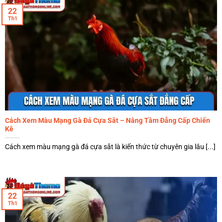
22
Th1
Chiến kê tham gia đá gà cựa sắt với ngoại hình
đặc trưng
Việc lựa chọn giống đóng vai trò quyết định đến 60% khả
năng giành chiến thắng cuối cùng trên sới đấu. Anh em
cần quan sát kỹ lưỡng những đặc điểm nhận dạng của các
dòng chiến binh lừng danh hiện nay trên thế giới.
Dòng kê Mỹ: Đặc điểm nổi bật chính là cấu trúc khung
Cách Xem Màu Mạng Gà Đá Cựa Sắt – Nâng Tầm Đẳng Cấp Chiến
Kê
xương to lớn cùng tốc độ tung đòn tấn công nhanh chớp
nhoáng.
Cách xem màu mạng gà đá cựa sắt là kiến thức từ chuyên gia lâu [...]
Giống Asil: Chiến kê tham gia
đá gà cựa sắt
sở hữu cơ bắp
săn chắc giúp chịu đựng va chạm mạnh từ đối phương
trong thời gian dài.
22
Gà tre Việt: Thể hình tuy nhỏ bé nhưng cực kỳ linh hoạt
Th1
giúp né tránh đòn hiểm độc từ vũ khí sắc bén đối thủ.