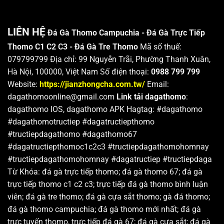
LIÊN HỆ
Đá Gà Thomo Campuchia - Đá Gà Trực Tiếp
Thomo C1 C2 C3 - Đá Gà Tre Thomo
Mã số thuế:
079799799 Địa chỉ: 99 Nguyễn Trãi, Phường Thanh Xuân,
Hà Nội, 100000, Việt Nam Số điện thoại:
0988 799 799
Website:
https://jianzhongcha.com.tw/
Email:
dagathomoonline@gmail.com
Link tải dagathomo
:
dagathomo IOS, dagathomo APK Hagtag: #dagathomo
#dagathomotructiep #dagatructiepthomo
#tructiepdagathomo #dagathomo67
#dagatructiepthomoc1c2c3 #tructiepdagathomohomnay
#tructiepdagathomohomnay #dagatructiep #tructiepdaga
Từ Khóa:
đá gà trực tiếp thomo; đá gà thomo 67; đá gà
trực tiếp thomo c1 c2 c3; trực tiếp đá gà thomo bình luận
viên; đá gà tre thomo; đá gà cựa sắt thomo; gà đá thomo;
đá gà thomo campuchia; đá gà thomo mới nhất; đá gà
trực tuyến thomo, trực tiếp đá gà 67; đá gà cựa sắt; đá gà