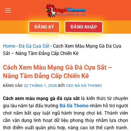
ĐĂNG NHẬP
ĐĂNG KÝ
Home
-
Đá Gà Cựa Sắt
-
Cách Xem Màu Mạng Gà Đá Cựa
Sắt – Nâng Tầm Đẳng Cấp Chiến Kê
Cách Xem Màu Mạng Gà Đá Cựa Sắt –
Nâng Tầm Đẳng Cấp Chiến Kê
ĐĂNG VÀO
22 THÁNG 1, 2026
BỞI
CEO ĐÁ GÀ THOMO
Cách xem màu mạng gà đá cựa sắt
là kiến thức từ chuyên
gia lâu năm tại đấu trường
Đá Gà Thomo
nhằm hỗ trợ người
chơi nắm bắt quy luật ngũ hành trong chọi kê. Thành viên
cần vận dụng linh hoạt dữ liệu phong thủy nhằm lựa chọn
thời điểm xuất quân phù hợp, nâng cao lợi thế cạnh tranh.