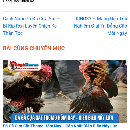
Đẳng Cấp Chiến Kê
Cách Nuôi Gà Đá Cựa Sắt –
KING33 – Mang Đến Trải
Bí Kíp Rèn Luyện Chiến Kê
Nghiệm Giải Trí Đẳng Cấp
Thần Tốc
Mỗi Ngày
BÀI CÙNG CHUYÊN MỤC
Đá Gà Cựa Sắt Thomo Hôm Nay – Cập Nhật Diễn Biến Nảy Lửa