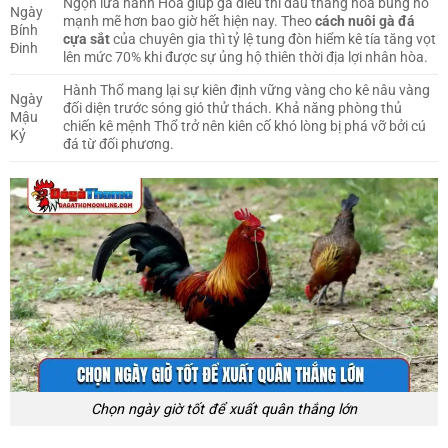
Ngọn lửa hành Hỏa giúp gà điều thi đấu thăng hoa bùng nổ
Ngày
mạnh mẽ hơn bao giờ hết hiện nay. Theo
cách nuôi gà đá
Bính
cựa sắt
của chuyên gia thì tỷ lệ tung đòn hiểm kê tía tăng vọt
Đinh
lên mức 70% khi được sự ủng hộ thiên thời địa lợi nhân hòa.
Hành Thổ mang lại sự kiên định vững vàng cho kê nâu vàng
Ngày
đối diện trước sóng gió thử thách. Khả năng phòng thủ
Mậu
chiến kê mệnh Thổ trở nên kiên cố khó lòng bị phá vỡ bởi cú
Kỷ
đá từ đối phương.
Chọn ngày giờ tốt để xuất quân thắng lớn