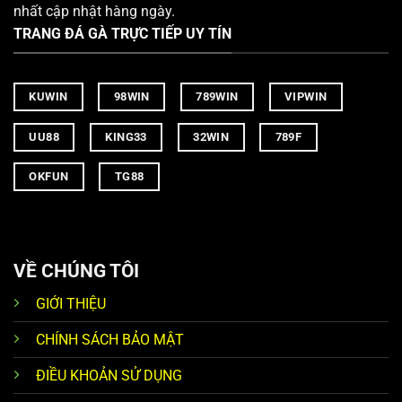
nhất cập nhật hàng ngày.
TRANG ĐÁ GÀ TRỰC TIẾP UY TÍN
KUWIN
98WIN
789WIN
VIPWIN
UU88
KING33
32WIN
789F
OKFUN
TG88
VỀ CHÚNG TÔI
GIỚI THIỆU
CHÍNH SÁCH BẢO MẬT
ĐIỀU KHOẢN SỬ DỤNG