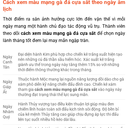
Cách xem màu mạng gà đá cựa sắt theo ngày âm
lịch
Thời điểm ra sân ảnh hưởng cực lớn đến vận thế vì mỗi
ngày mang một hành chủ đạo tác động vũ trụ. Thành viên
theo dõi
cách xem màu mạng gà đá cựa sắt
để chọn ngày
lành tháng tốt đem lại may mắn ngập tràn.
Đại diện hành Kim phù hợp cho chiến kê trắng xuất hiện tạo
Ngày
nên những cú đá thần sầu hiểm hóc. Xác suất kê trắng
Canh
giành ưu thế trong ngày này tăng thêm 15% so với những
Tân
thời điểm thông thường khác trong tháng.
Thuộc hành Mộc mang lại nguồn năng lượng dồi dào cho gà
Ngày
xám phô diễn kỹ năng chiến đấu đỉnh cao. Chiến kê xám
Giáp
tham gia
cách xem màu mạng gà đá cựa sắt
vào ngày này
Ất
thường đạt trạng thái thể lực sung mãn.
Hành Thủy vượng tạo điều kiện thuận lợi giúp màu đen
Ngày
chiếm lĩnh hoàn toàn sới đấu kịch tính sôi động. Độ bền bỉ
Nhâm
của kê mệnh Thủy tăng cao giúp chịu đựng áp lực thi đấu
Quý
liên tục suốt nhiều hồ kéo dài lâu.