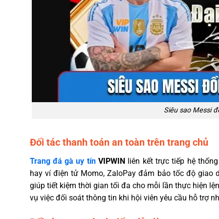
Siêu sao Messi 
Đối tác thanh toán an toàn trên trang chủ
Trang đá gà uy tín
VIPWIN
liên kết trực tiếp hệ th
hay ví điện tử Momo, ZaloPay đảm bảo tốc độ giao dị
giúp tiết kiệm thời gian tối đa cho mỗi lần thực hiện 
vụ việc đối soát thông tin khi hội viên yêu cầu hỗ trợ 