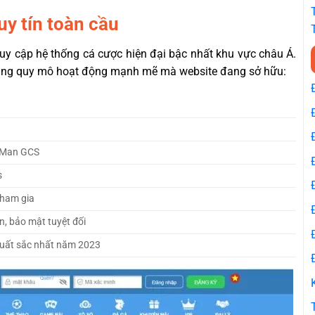
y tín toàn cầu
uy cập hệ thống cá cược hiện đại bậc nhất khu vực châu Á.
nh cùng quy mô hoạt động mạnh mẽ mà website đang sở hữu:
 Man GCS
s
tham gia
n, bảo mật tuyệt đối
xuất sắc nhất năm 2023