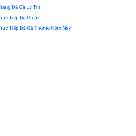
Trang Đá Gà Uy Tín
Trực Tiếp Đá Gà 67
Trực Tiếp Đá Gà Thomo Hôm Nay