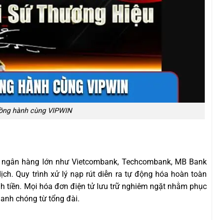
đồng hành cùng VIPWIN
ống ngân hàng lớn như Vietcombank, Techcombank, MB Bank
ch. Quy trình xử lý nạp rút diễn ra tự động hóa hoàn toàn
lệnh tiền. Mọi hóa đơn điện tử lưu trữ nghiêm ngặt nhằm phục
nhanh chóng từ tổng đài.