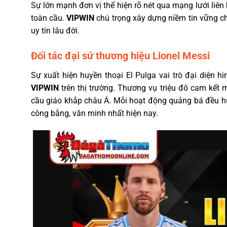
Sự lớn mạnh đơn vị thể hiện rõ nét qua mạng lưới liên 
toàn cầu.
VIPWIN
chú trọng xây dựng niềm tin vững ch
uy tín lâu đời.
Đối tác đại sứ thương hiệu Lionel Messi
Sự xuất hiện huyền thoại El Pulga vai trò đại diện 
VIPWIN
trên thị trường. Thương vụ triệu đô cam kết 
cầu giáo khắp châu Á. Mỗi hoạt động quảng bá đều h
công bằng, văn minh nhất hiện nay.