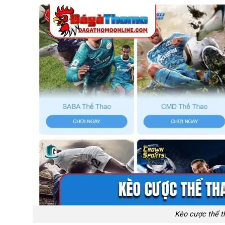
Kèo cược thể t