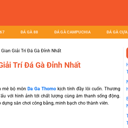
 67
ĐÁ GÀ 88
ĐÁ GÀ CAMPUCHIA
ĐÁ GÀ CỰA
ian Giải Trí Đá Gà Đỉnh Nhất
ải Trí Đá Gà Đỉnh Nhất
am mê bộ môn
Da Ga Thomo
kịch tính đầy lôi cuốn. Thương
 đấu với hình ảnh tới chất lượng cùng âm thanh sống động.
o dựng sân chơi công bằng, minh bạch cho thành viên.