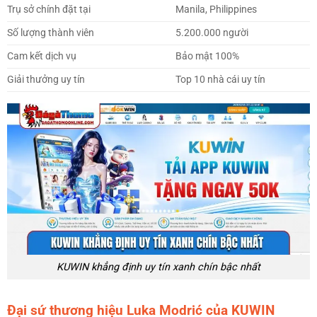
Trụ sở chính đặt tại
Manila, Philippines
Số lượng thành viên
5.200.000 người
Cam kết dịch vụ
Bảo mật 100%
Giải thưởng uy tín
Top 10 nhà cái uy tín
KUWIN khẳng định uy tín xanh chín bậc nhất
Đại sứ thương hiệu Luka Modrić của KUWIN