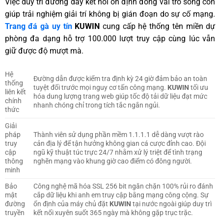
Việc duy trì đường dây kết nối ổn định đóng vai trò sống còn
giúp trải nghiệm giải trí không bị gián đoạn do sự cố mạng.
Trang đá gà uy tín
KUWIN
cung cấp hệ thống tên miền dự
phòng đa dạng hỗ trợ 100.000 lượt truy cập cùng lúc vẫn
giữ được độ mượt mà.
Hệ
Đường dẫn được kiểm tra định kỳ 24 giờ đảm bảo an toàn
thống
tuyệt đối trước mọi nguy cơ tấn công mạng.
KUWIN
tối ưu
liên kết
hóa dung lượng trang web giúp tốc độ tải dữ liệu đạt mức
chính
nhanh chóng chỉ trong tích tắc ngắn ngủi.
thức
Giải
pháp
Thành viên sử dụng phần mềm 1.1.1.1 dễ dàng vượt rào
truy
cản địa lý để tận hưởng không gian cá cược đỉnh cao. Đội
cập
ngũ kỹ thuật túc trực 24/7 nhằm xử lý triệt để tình trạng
thông
nghẽn mạng vào khung giờ cao điểm có đông người.
minh
Bảo
Công nghệ mã hóa SSL 256 bit ngăn chặn 100% rủi ro đánh
mật
cắp dữ liệu khi anh em truy cập bằng mạng công cộng. Sự
đường
ổn định của máy chủ đặt
KUWIN
tại nước ngoài giúp duy trì
truyền
kết nối xuyên suốt 365 ngày mà không gặp trục trặc.