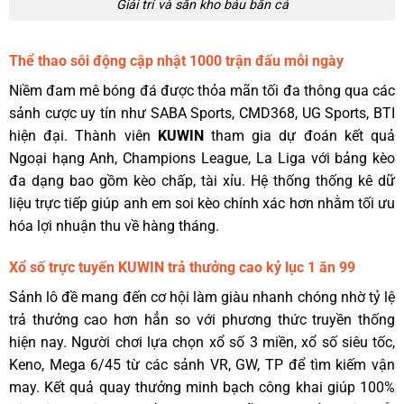
Giải trí và săn kho báu bắn cá
Thể thao sôi động cập nhật 1000 trận đấu mỗi ngày
Niềm đam mê bóng đá được thỏa mãn tối đa thông qua các
sảnh cược uy tín như SABA Sports, CMD368, UG Sports, BTI
hiện đại. Thành viên
KUWIN
tham gia dự đoán kết quả
Ngoại hạng Anh, Champions League, La Liga với bảng kèo
đa dạng bao gồm kèo chấp, tài xỉu. Hệ thống thống kê dữ
liệu trực tiếp giúp anh em soi kèo chính xác hơn nhằm tối ưu
hóa lợi nhuận thu về hàng tháng.
Xổ số trực tuyến KUWIN trả thưởng cao kỷ lục 1 ăn 99
Sảnh lô đề mang đến cơ hội làm giàu nhanh chóng nhờ tỷ lệ
trả thưởng cao hơn hẳn so với phương thức truyền thống
hiện nay. Người chơi lựa chọn xổ số 3 miền, xổ số siêu tốc,
Keno, Mega 6/45 từ các sảnh VR, GW, TP để tìm kiếm vận
may. Kết quả quay thưởng minh bạch công khai giúp 100%