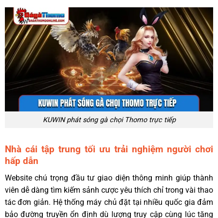
KUWIN phát sóng gà chọi Thomo trực tiếp
Nhà cái tập trung tối ưu trải nghiệm người chơi
hấp dẫn
Website chú trọng đầu tư giao diện thông minh giúp thành
viên dễ dàng tìm kiếm sảnh cược yêu thích chỉ trong vài thao
tác đơn giản. Hệ thống máy chủ đặt tại nhiều quốc gia đảm
bảo đường truyền ổn định dù lượng truy cập cùng lúc tăng