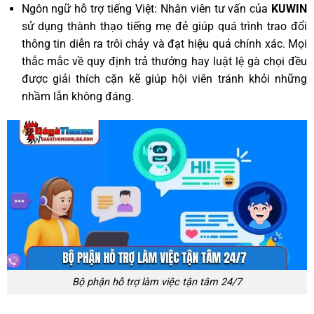
Ngôn ngữ hỗ trợ tiếng Việt: Nhân viên tư vấn của
KUWIN
sử dụng thành thạo tiếng mẹ đẻ giúp quá trình trao đổi
thông tin diễn ra trôi chảy và đạt hiệu quả chính xác. Mọi
thắc mắc về quy định trả thưởng hay luật lệ gà chọi đều
được giải thích cặn kẽ giúp hội viên tránh khỏi những
nhầm lẫn không đáng.
Bộ phận hỗ trợ làm việc tận tâm 24/7