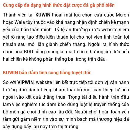
Cung cấp đa dạng hình thức đặt cược đá gà phổ biến
Thành viên tại
KUWIN
thoải mái lựa chọn cửa cược Meron
hoặc Wala tùy thuộc vào khả năng nhận định chiến kê mạnh
yếu của bản thân mình. Tỷ lệ ăn thưởng được website niêm
yết rõ ràng tạo điều kiện thuận lợi cho hội viên tính toán lợi
nhuận sau mỗi lần giành chiến thắng. Ngoài ra hình thức
cược hòa BDD cũng mang lại giá trị tiền thưởng cực lớn nếu
hai chiến kê không phân thắng bại trong trận đấu.
KUWIN bảo đảm tính công bằng tuyệt đối
So với
VIPWIN
, website liên kết trực tiếp tới đơn vị vận hành
trường đấu danh tiếng nhằm loại bỏ mọi can thiệp từ bên
ngoài vào kết quả thắng thua. Trọng tài điều hành trận đấu
làm việc nghiêm túc đảm bảo đúng luật lệ truyền thống của
bộ môn gà chọi đỉnh cao lâu đời. Người chơi hoàn toàn yên
tâm gửi gắm niềm tin vào sự minh bạch mà thương hiệu đã
xây dựng bấy lâu nay trên thị trường.