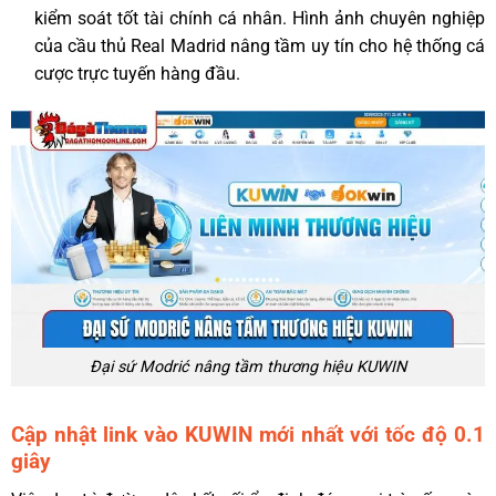
kiểm soát tốt tài chính cá nhân. Hình ảnh chuyên nghiệp
của cầu thủ Real Madrid nâng tầm uy tín cho hệ thống cá
cược trực tuyến hàng đầu.
Đại sứ Modrić nâng tầm thương hiệu KUWIN
Cập nhật link vào KUWIN mới nhất với tốc độ 0.1
giây