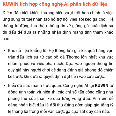
KUWIN tích hợp công nghệ AI phân tích dữ liệu
Điểm đặc biệt khiến thương hiệu vượt trội hơn chính là việc
ứng dụng trí tuệ nhân tạo hỗ trợ hội viên soi kèo gà chọi. Hệ
thống tự động thu thập thông tin về giống gà hoặc lịch sử
thi đấu để đưa ra những nhận định mang tính tham khảo
cao.
Kho dữ liệu khổng lồ: Hệ thống lưu giữ kết quả hàng vạn
trận đấu lịch sử từ các bồ gà Thomo lớn nhất khu vực
nhằm phục vụ việc phân tích. Dựa vào nguồn thông tin
quý giá này người chơi dễ dàng đánh giá phong độ chiến
kê trước khi đưa ra quyết định đặt tiền vào cửa cược.
Biểu đồ sức mạnh trực quan: Công nghệ AI tại
KUWIN
tự
động tính toán và hiển thị các chỉ số tấn công cũng như
phòng thủ của thần kê qua từng vòng đấu. Anh em dễ
dàng nhận biết đâu là đối thủ đáng gờm giúp gia tăng tỷ
lệ thắng lợi trong mỗi ván cược gà cựa sắt đầy cân não.