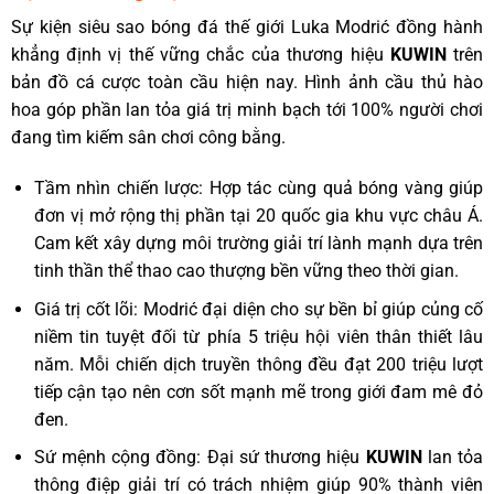
Sự kiện siêu sao bóng đá thế giới Luka Modrić đồng hành
khẳng định vị thế vững chắc của thương hiệu
KUWIN
trên
bản đồ cá cược toàn cầu hiện nay. Hình ảnh cầu thủ hào
hoa góp phần lan tỏa giá trị minh bạch tới 100% người chơi
đang tìm kiếm sân chơi công bằng.
Tầm nhìn chiến lược: Hợp tác cùng quả bóng vàng giúp
đơn vị mở rộng thị phần tại 20 quốc gia khu vực châu Á.
Cam kết xây dựng môi trường giải trí lành mạnh dựa trên
tinh thần thể thao cao thượng bền vững theo thời gian.
Giá trị cốt lõi: Modrić đại diện cho sự bền bỉ giúp củng cố
niềm tin tuyệt đối từ phía 5 triệu hội viên thân thiết lâu
năm. Mỗi chiến dịch truyền thông đều đạt 200 triệu lượt
tiếp cận tạo nên cơn sốt mạnh mẽ trong giới đam mê đỏ
đen.
Sứ mệnh cộng đồng: Đại sứ thương hiệu
KUWIN
lan tỏa
thông điệp giải trí có trách nhiệm giúp 90% thành viên