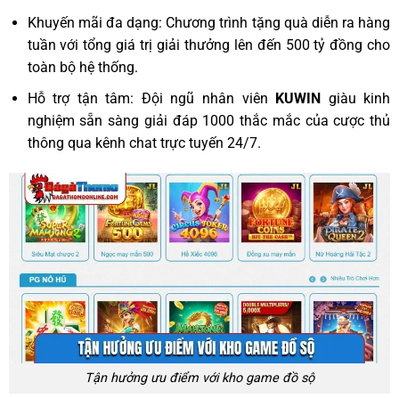
Khuyến mãi đa dạng: Chương trình tặng quà diễn ra hàng
tuần với tổng giá trị giải thưởng lên đến 500 tỷ đồng cho
toàn bộ hệ thống.
Hỗ trợ tận tâm: Đội ngũ nhân viên
KUWIN
giàu kinh
nghiệm sẵn sàng giải đáp 1000 thắc mắc của cược thủ
thông qua kênh chat trực tuyến 24/7.
Tận hưởng ưu điểm với kho game đồ sộ