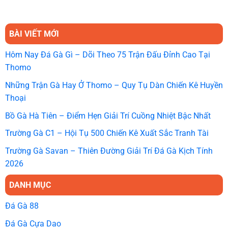
BÀI VIẾT MỚI
Hôm Nay Đá Gà Gì – Dõi Theo 75 Trận Đấu Đỉnh Cao Tại
Thomo
Những Trận Gà Hay Ở Thomo – Quy Tụ Dàn Chiến Kê Huyền
Thoại
Bồ Gà Hà Tiên – Điểm Hẹn Giải Trí Cuồng Nhiệt Bậc Nhất
Trường Gà C1 – Hội Tụ 500 Chiến Kê Xuất Sắc Tranh Tài
Trường Gà Savan – Thiên Đường Giải Trí Đá Gà Kịch Tính
2026
DANH MỤC
Đá Gà 88
Đá Gà Cựa Dao