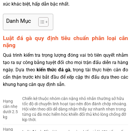
xúc khác biệt, hấp dẫn bậc nhất.
Danh Mục
Luật đá gà quy định tiêu chuẩn phân loại cân
nặng
Quá trình kiểm tra trọng lượng đóng vai trò tiên quyết nhằm
tạo ra sự công bằng tuyệt đối cho mọi trận đấu diễn ra hàng
ngày. Dựa theo
kiến thức đá gà
, trọng tài thực hiện cân đo
cẩn thận trước khi bắt đầu để xếp cặp thi đấu dựa theo các
khung hạng cân quy định sẵn.
Chiến kê thuộc nhóm cân nặng nhỏ nhắn thường sở hữu
Hạng
tốc độ di chuyển linh hoạt tạo nên đòn đánh chớp nhoáng.
cân nhẹ
Hội viên theo dõi dễ dàng nhận thấy sự nhanh nhẹn trong
dưới 2.5
từng cú đá móc hiểm hóc khiến đối thủ khó lòng chống đỡ
kg
kịp thời.
Hạng