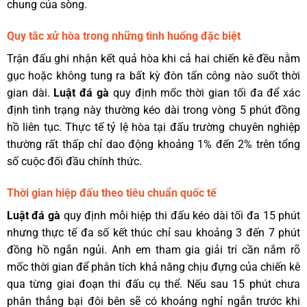
chung của sòng.
Quy tắc xử hòa trong những tình huống đặc biệt
Trận đấu ghi nhận kết quả hòa khi cả hai chiến kê đều nằm
gục hoặc không tung ra bất kỳ đòn tấn công nào suốt thời
gian dài.
Luật đá gà
quy định mốc thời gian tối đa để xác
định tình trạng này thường kéo dài trong vòng 5 phút đồng
hồ liên tục. Thực tế tỷ lệ hòa tại đấu trường chuyên nghiệp
thường rất thấp chỉ dao động khoảng 1% đến 2% trên tổng
số cuộc đối đầu chính thức.
Thời gian hiệp đấu theo tiêu chuẩn quốc tế
Luật đá gà
quy định mỗi hiệp thi đấu kéo dài tối đa 15 phút
nhưng thực tế đa số kết thúc chỉ sau khoảng 3 đến 7 phút
đồng hồ ngắn ngủi. Anh em tham gia giải trí cần nắm rõ
mốc thời gian để phân tích khả năng chịu đựng của chiến kê
qua từng giai đoạn thi đấu cụ thể. Nếu sau 15 phút chưa
phân thắng bại đôi bên sẽ có khoảng nghỉ ngắn trước khi