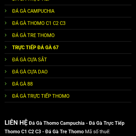
ĐÁ GÀ CAMPUCHIA
ĐÁ GÀ THOMO C1 C2 C3
ĐÁ GÀ TRE THOMO
TRỰC TIẾP ĐÁ GÀ 67
ĐÁ GÀ CỰA SẮT
ĐÁ GÀ CỰA DAO
ĐÁ GÀ 88
ĐÁ GÀ TRỰC TIẾP THOMO
LIÊN HỆ
Đá Gà Thomo Campuchia - Đá Gà Trực Tiếp
Thomo C1 C2 C3 - Đá Gà Tre Thomo
Mã số thuế: