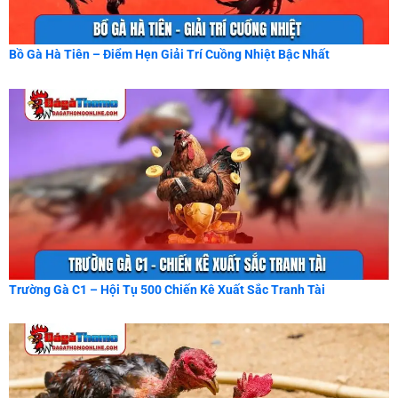
Bồ Gà Hà Tiên – Điểm Hẹn Giải Trí Cuồng Nhiệt Bậc Nhất
Trường Gà C1 – Hội Tụ 500 Chiến Kê Xuất Sắc Tranh Tài