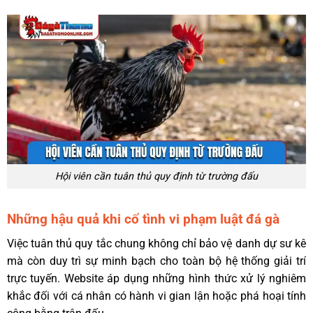
Hội viên cần tuân thủ quy định từ trường đấu
Những hậu quả khi cố tình vi phạm luật đá gà
Việc tuân thủ quy tắc chung không chỉ bảo vệ danh dự sư kê
mà còn duy trì sự minh bạch cho toàn bộ hệ thống giải trí
trực tuyến. Website áp dụng những hình thức xử lý nghiêm
khắc đối với cá nhân có hành vi gian lận hoặc phá hoại tính