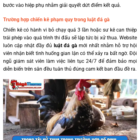
bước vào hiệp phụ nhằm giải quyết dứt điểm kết quả.
Trường hợp chiến kê phạm quy trong luật đá gà
Chiến kê có hành vi bỏ chạy quá 3 lần hoặc sư kê can thiệp
trái phép vào quá trình thi đấu sẽ lập tức bị xử thua. Website
luôn cập nhật đầy đủ
luật đá gà
mới nhất nhằm hỗ trợ hội
viên nhận biết tình huống gian lận có thể xảy ra bất ngờ. Đội
ngũ giám sát viên làm việc liên tục 24/7 để đảm bảo mọi
diễn biến trên sân đều tuân thủ đúng cam kết ban đầu đề ra.