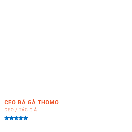
CEO ĐÁ GÀ THOMO
CEO / TÁC GIẢ