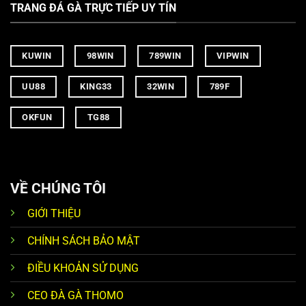
TRANG ĐÁ GÀ TRỰC TIẾP UY TÍN
KUWIN
98WIN
789WIN
VIPWIN
UU88
KING33
32WIN
789F
OKFUN
TG88
VỀ CHÚNG TÔI
GIỚI THIỆU
CHÍNH SÁCH BẢO MẬT
ĐIỀU KHOẢN SỬ DỤNG
CEO ĐÀ GÀ THOMO