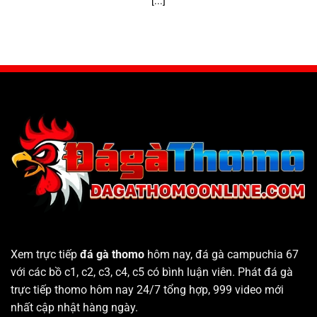
[...]
Xem trực tiếp
đá gà thomo
hôm nay, đá gà campuchia 67
với các bồ c1, c2, c3, c4, c5 có bình luận viên. Phát đá gà
trực tiếp thomo hôm nay 24/7 tổng hợp, 999 video mới
nhất cập nhật hàng ngày.