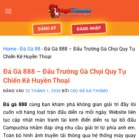
ĐĂNG NHẬP
ĐĂNG KÝ
Home
-
Đá Gà 88
-
Đá Gà 888 – Đấu Trường Gà Chọi Quy Tụ
Chiến Kê Huyền Thoại
Đá Gà 888 – Đấu Trường Gà Chọi Quy Tụ
Chiến Kê Huyền Thoại
ĐĂNG VÀO
22 THÁNG 1, 2026
BỞI
CEO ĐÁ GÀ THOMO
Đá gà 888
cùng bạn khám phá không gian giải trí đầy lôi
cuốn với hàng loạt trận đấu diễn ra mỗi ngày. Website liên
tục cập nhật màn tranh tài kinh điển diễn ra tại bồ đấu
Campuchia nhằm đáp ứng nhu cầu giải trí từ phía anh em.
Toàn bộ hình ảnh truyền tải thông qua hệ thống máy quay