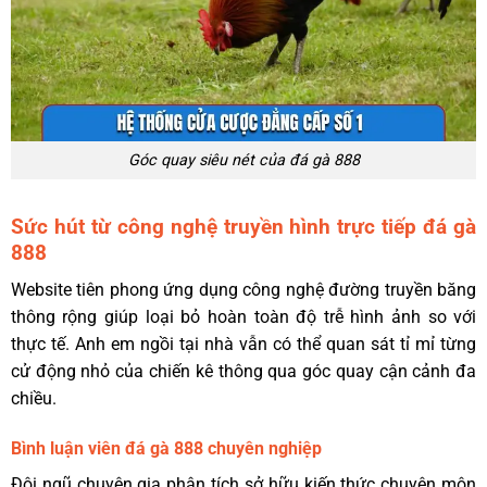
Góc quay siêu nét của đá gà 888
Sức hút từ công nghệ truyền hình trực tiếp đá gà
888
Website tiên phong ứng dụng công nghệ đường truyền băng
thông rộng giúp loại bỏ hoàn toàn độ trễ hình ảnh so với
thực tế. Anh em ngồi tại nhà vẫn có thể quan sát tỉ mỉ từng
cử động nhỏ của chiến kê thông qua góc quay cận cảnh đa
chiều.
Bình luận viên đá gà 888 chuyên nghiệp
Đội ngũ chuyên gia phân tích sở hữu kiến thức chuyên môn