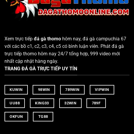
Xem trực tiếp
đá gà thomo
hôm nay, đá gà campuchia 67
với các bồ c1, c2, c3, c4, c5 có bình luận viên. Phát đá gà
trực tiếp thomo hôm nay 24/7 tổng hợp, 999 video mới
nhất cập nhật hàng ngày.
TRANG ĐÁ GÀ TRỰC TIẾP UY TÍN
KUWIN
98WIN
789WIN
VIPWIN
UU88
KING33
32WIN
789F
OKFUN
TG88