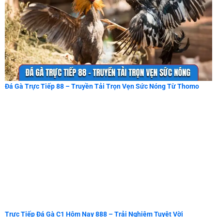
Đá Gà Trực Tiếp 88 – Truyền Tải Trọn Vẹn Sức Nóng Từ Thomo
Trực Tiếp Đá Gà C1 Hôm Nay 888 – Trải Nghiệm Tuyệt Vời