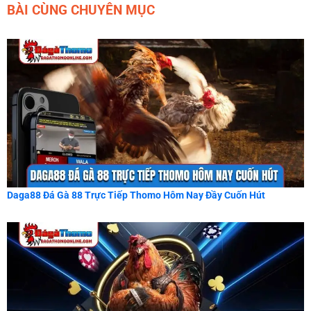
BÀI CÙNG CHUYÊN MỤC
Daga88 Đá Gà 88 Trực Tiếp Thomo Hôm Nay Đầy Cuốn Hút