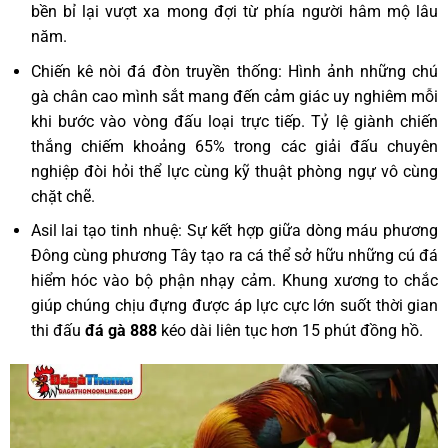
bền bỉ lại vượt xa mong đợi từ phía người hâm mộ lâu
năm.
Chiến kê nòi đá đòn truyền thống: Hình ảnh những chú
gà chân cao mình sắt mang đến cảm giác uy nghiêm mỗi
khi bước vào vòng đấu loại trực tiếp. Tỷ lệ giành chiến
thắng chiếm khoảng 65% trong các giải đấu chuyên
nghiệp đòi hỏi thể lực cùng kỹ thuật phòng ngự vô cùng
chặt chẽ.
Asil lai tạo tinh nhuệ: Sự kết hợp giữa dòng máu phương
Đông cùng phương Tây tạo ra cá thể sở hữu những cú đá
hiểm hóc vào bộ phận nhạy cảm. Khung xương to chắc
giúp chúng chịu đựng được áp lực cực lớn suốt thời gian
thi đấu
đá gà 888
kéo dài liên tục hơn 15 phút đồng hồ.