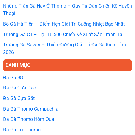
Những Trận Gà Hay Ở Thomo – Quy Tụ Dàn Chiến Kê Huyền
Thoại
Bồ Gà Hà Tiên – Điểm Hẹn Giải Trí Cuồng Nhiệt Bậc Nhất
Trường Gà C1 – Hội Tụ 500 Chiến Kê Xuất Sắc Tranh Tài
Trường Gà Savan – Thiên Đường Giải Trí Đá Gà Kịch Tính
2026
DANH MỤC
Đá Gà 88
Đá Gà Cựa Dao
Đá Gà Cựa Sắt
Đá Gà Thomo Campuchia
Đá Gà Thomo Hôm Qua
Đá Gà Tre Thomo