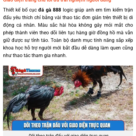
Thiết kế bố cục
đá gà 888
logic giúp anh em tìm kiếm trận
đấu yêu thích chỉ bằng vài thao tác đơn giản trên thiết bị di
động cá nhân. Màu sắc hài hòa không gây mỏi mắt cho
phép thành viên theo dõi liên tục hàng giờ đồng hồ mà vẫn
giữ được sự tỉnh táo. Toàn bộ danh mục tính năng sắp xếp
khoa học hỗ trợ người mới bắt đầu dễ dàng làm quen cũng
như thao tác tham gia nhanh.
Dõi theo trận đấu với giao diện trực quan