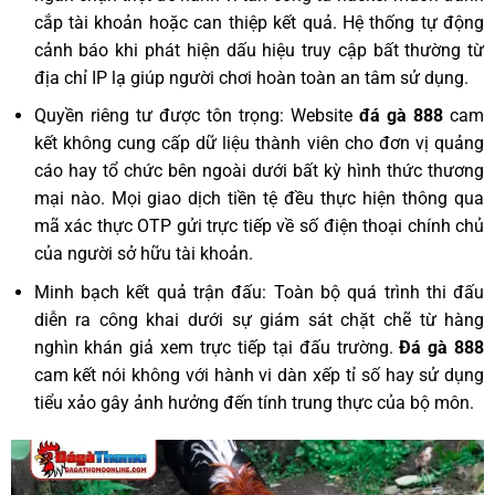
cắp tài khoản hoặc can thiệp kết quả. Hệ thống tự động
cảnh báo khi phát hiện dấu hiệu truy cập bất thường từ
địa chỉ IP lạ giúp người chơi hoàn toàn an tâm sử dụng.
Quyền riêng tư được tôn trọng: Website
đá gà 888
cam
kết không cung cấp dữ liệu thành viên cho đơn vị quảng
cáo hay tổ chức bên ngoài dưới bất kỳ hình thức thương
mại nào. Mọi giao dịch tiền tệ đều thực hiện thông qua
mã xác thực OTP gửi trực tiếp về số điện thoại chính chủ
của người sở hữu tài khoản.
Minh bạch kết quả trận đấu: Toàn bộ quá trình thi đấu
diễn ra công khai dưới sự giám sát chặt chẽ từ hàng
nghìn khán giả xem trực tiếp tại đấu trường.
Đá gà 888
cam kết nói không với hành vi dàn xếp tỉ số hay sử dụng
tiểu xảo gây ảnh hưởng đến tính trung thực của bộ môn.