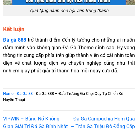
Quà tặng dành cho hội viên trung thành
Kết luận
Đá gà 888
trở thành điểm đến lý tưởng cho những ai muốn
đắm mình vào không gian Đá Gà Thomo đỉnh cao. Hy vọng
thông tin cung cấp phía trên giúp thành viên có cái nhìn toàn
diện về chất lượng dịch vụ chuyên nghiệp cũng như trải
nghiệm giây phút giải trí thăng hoa mỗi ngày cực đã.
Home
-
Đá Gà 88
-
Đá Gà 888 – Đấu Trường Gà Chọi Quy Tụ Chiến Kê
Huyền Thoại
VIPWIN – Bùng Nổ Không
Đá Gà Campuchia Hôm Qua
Gian Giải Trí Đá Gà Đỉnh Nhất
– Trận Gà Triệu Đô Đẳng Cấp