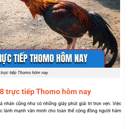
 trực tiếp Thomo hôm nay
88 trực tiếp Thomo hôm nay
nhân cũng như có những giây phút giải trí trọn vẹn. Việc
ược lành mạnh văn minh cho toàn thể cộng đồng người hâm