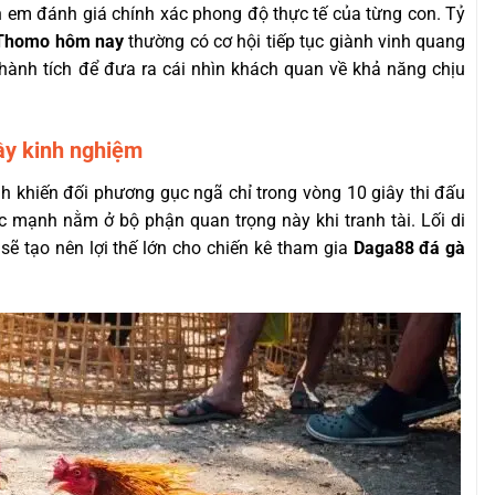
nh em đánh giá chính xác phong độ thực tế của từng con. Tỷ
p Thomo hôm nay
thường có cơ hội tiếp tục giành vinh quang
hành tích để đưa ra cái nhìn khách quan về khả năng chịu
ầy kinh nghiệm
 khiến đối phương gục ngã chỉ trong vòng 10 giây thi đấu
 mạnh nằm ở bộ phận quan trọng này khi tranh tài. Lối di
 sẽ tạo nên lợi thế lớn cho chiến kê tham gia
Daga88 đá gà