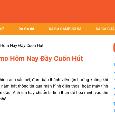
 67
ĐÁ GÀ 88
ĐÁ GÀ CAMPUCHIA
ĐÁ GÀ CỰA
 Hôm Nay Đầy Cuốn Hút
omo Hôm Nay Đầy Cuốn Hút
hình ảnh sắc nét, đảm bảo thành viên tận hưởng không khí
n nắm bắt thông tin qua màn hình điện thoại hoặc máy tính
rận đấu. Anh em hãy chuẩn bị tinh thần để hòa mình vào thế
 nhé.