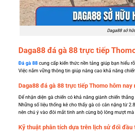
Daga88 sở hữu
Daga88 đá gà 88 trực tiếp Thom
Đá gà 88
cung cấp kiến thức nền tảng giúp bạn hiểu rõ
Việc nắm vững thông tin giúp nâng cao khả năng chiến 
Daga88 đá gà 88 trực tiếp Thomo hôm nay 
Để nhận diện gà chiến có khả năng giành chiến thắng 
Những số liệu thống kê cho thấy gà có cân nặng từ 2
nên chú ý vào đôi mắt tinh anh cùng bộ lông mượt mà t
Kỹ thuật phân tích dựa trên lịch sử đối đầu 