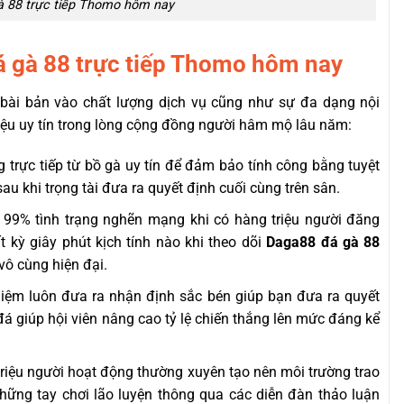
 88 trực tiếp Thomo hôm nay
 gà 88 trực tiếp Thomo hôm nay
 bài bản vào chất lượng dịch vụ cũng như sự đa dạng nội
iệu uy tín trong lòng cộng đồng người hâm mộ lâu năm:
trực tiếp từ bồ gà uy tín để đảm bảo tính công bằng tuyệt
au khi trọng tài đưa ra quyết định cuối cùng trên sân.
u 99% tình trạng nghẽn mạng khi có hàng triệu người đăng
 kỳ giây phút kịch tính nào khi theo dõi
Daga88 đá gà 88
vô cùng hiện đại.
hiệm luôn đưa ra nhận định sắc bén giúp bạn đưa ra quyết
á giúp hội viên nâng cao tỷ lệ chiến thắng lên mức đáng kể
riệu người hoạt động thường xuyên tạo nên môi trường trao
những tay chơi lão luyện thông qua các diễn đàn thảo luận