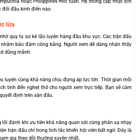
Campuchia hoặc Philippines mỗi tuần. Hệ thống cập nhật lịch
c đối đầu kinh điển nào.
c lửa
nhờ quy tụ sư kê lão luyện hàng đầu khu vực. Các trận đấu
c tế nhằm bảo đảm công bằng. Người xem dễ dàng nhận thấy
 kê dũng mãnh.
iêu luyện cùng khả năng chịu đựng áp lực lớn. Thời gian mỗi
ch tính đến nghẹt thở cho người xem trực tiếp. Bạn sẽ cảm
quyết định trên sân đấu.
g lối đánh khi ưu tiên khả năng quan sát cùng phản xạ nhạy
n trận đấu chỉ trong tích tắc khiến hội viên bất ngờ. Đây là
tham gia theo dõi thường xuyên nhất.