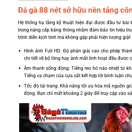
Đá gà 88 nét sở hữu nền tảng côn
Hệ thống hạ tầng kỹ thuật hiện đại được đầu tư bài 
trọng nâng cấp băng thông nhằm đảm bảo tín hiệu truyề
trình diễn kịch tính mà không gặp phải hiện tượng giật
Hình ảnh Full HD: Độ phân giải cao cho phép thàn
chi tiết về bộ lông hay ánh mắt linh hoạt đều được 
Âm thanh sống động: Tiếng reo hò náo nhiệt từ kh
Tiếng va chạm của cựa sắt kết hợp lời bình luận c
Tốc độ tải trang: Khả năng tối ưu hóa mã nguồn g
động. Bạn chỉ mất khoảng 2 giây để truy cập vào 