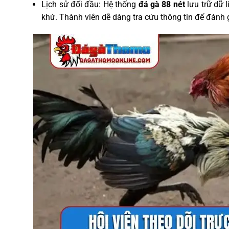
Lịch sử đối đầu: Hệ thống
đá gà 88 nét
lưu trữ dữ l
khứ. Thành viên dễ dàng tra cứu thông tin để đánh