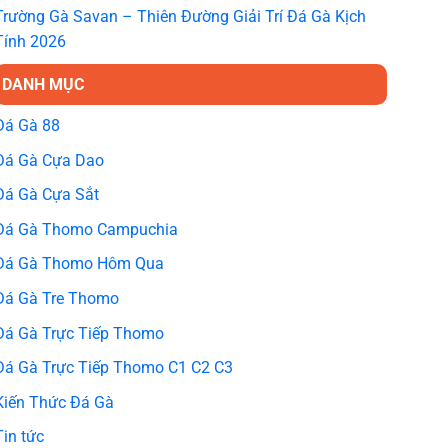
Trường Gà Savan – Thiên Đường Giải Trí Đá Gà Kịch
Tính 2026
DANH MỤC
Đá Gà 88
Đá Gà Cựa Dao
Đá Gà Cựa Sắt
Đá Gà Thomo Campuchia
Đá Gà Thomo Hôm Qua
Đá Gà Tre Thomo
Đá Gà Trực Tiếp Thomo
Đá Gà Trực Tiếp Thomo C1 C2 C3
Kiến Thức Đá Gà
Tin tức