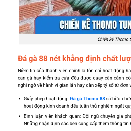
Chiến kê Thomo t
Đá gà 88 nét khẳng định chất lư
Niềm tin của thành viên chính là tôn chỉ hoạt động 
cân gà hay kiểm tra cựa đều được quay cận cảnh côn
nghi ngờ về hành vi gian lận hay dàn xếp tỷ số từ đơn v
Giấy phép hoạt động:
Đá gà Thomo 88
sở hữu chứng
hoạt động kinh doanh đều tuân thủ nghiêm ngặt quy 
Bình luận viên khách quan: Đội ngũ chuyên gia phân
Những nhận định sắc bén cung cấp thêm thông tin h