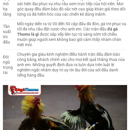
mô
sát hiện đại phục vụ nhu cầu xem trực tiếp của hội viên. Mọi
hạ
góc quay đều đảm bảo độ sắc nét cao giúp khán giả theo dõi
tầng
từng cú đá hiểm hóc của các chiến kê dũng mãnh.
Mỗi ngày diễn ra từ 30 đến 50 cặp đấu đá đòn, gà tre phục vụ
Tần
tối đa nhu cầu đặt cược cho anh em. Các trận đấu
đá gà
suất
Thomo là gì
được sắp xếp liên tục từ sáng sớm tới chiều
thi
muộn giúp người xem không bao giờ cảm thấy nhàm chán
đấu
mệt mỏi.
Chuyên gia giàu kinh nghiệm điều hành trận đấu đảm bảo
Đội
công bằng, khách chính xác cho mọi kết quả thắng thua của
ngũ
anh em. Những quyết định đưa ra luôn dựa trên luật lệ
trọng
nghiêm ngặt nhằm duy trì uy tín lâu đời của sới đấu danh
tài
tiếng hàng đầu.