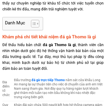
thấy sự chuyên nghiệp từ khâu tổ chức tới việc tuyển chọn
chiến kê thi đấu, mang đến trải nghiệm tuyệt vời.
Danh Mục
Khám phá chi tiết khái niệm đá gà Thomo là gì
Để thấu hiểu bản chất
đá gà Thomo là gì
, thành viên cần
nhìn nhận dưới góc độ hệ thống vận hành bài bản của một
đấu trường quốc tế. Tại đây, mọi thủ tục pháp lý đều công
khai, minh bạch dưới sự bảo hộ từ chính phủ sở tại giúp
đảm bảo an toàn tuyệt đối.
Đấu trường
đá gà trực tiếp Thomo
nằm sát cửa khẩu Long
Địa
An mang lại sự thuận tiện cho việc di chuyển của anh em Việt
điểm
Nam sang tham gia. Nơi đây quy tụ hàng ngàn lượt khách
tổ
ghé thăm mỗi tuần tạo nên bầu không khí náo nhiệt đặc
chức
trưng vùng biên giới.
Quy
Khán đài sức chứa 500 người kết hợp hệ thống camera giám