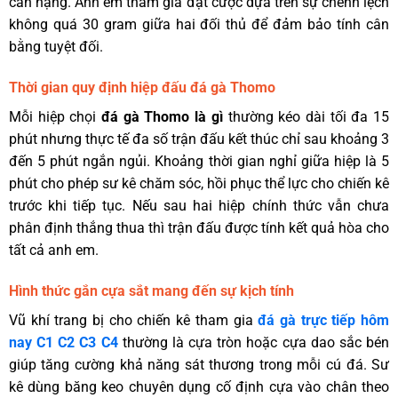
cân nặng. Anh em tham gia đặt cược dựa trên sự chênh lệch
không quá 30 gram giữa hai đối thủ để đảm bảo tính cân
bằng tuyệt đối.
Thời gian quy định hiệp đấu đá gà Thomo
Mỗi hiệp chọi
đá gà Thomo là gì
thường kéo dài tối đa 15
phút nhưng thực tế đa số trận đấu kết thúc chỉ sau khoảng 3
đến 5 phút ngắn ngủi. Khoảng thời gian nghỉ giữa hiệp là 5
phút cho phép sư kê chăm sóc, hồi phục thể lực cho chiến kê
trước khi tiếp tục. Nếu sau hai hiệp chính thức vẫn chưa
phân định thắng thua thì trận đấu được tính kết quả hòa cho
tất cả anh em.
Hình thức gắn cựa sắt mang đến sự kịch tính
Vũ khí trang bị cho chiến kê tham gia
đá gà trực tiếp hôm
nay C1 C2 C3 C4
thường là cựa tròn hoặc cựa dao sắc bén
giúp tăng cường khả năng sát thương trong mỗi cú đá. Sư
kê dùng băng keo chuyên dụng cố định cựa vào chân theo