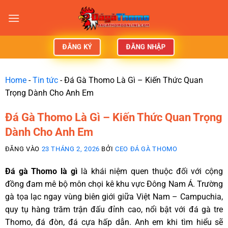
ĐĂNG NHẬP
ĐĂNG KÝ
Home
-
Tin tức
-
Đá Gà Thomo Là Gì – Kiến Thức Quan
Trọng Dành Cho Anh Em
Đá Gà Thomo Là Gì – Kiến Thức Quan Trọng
Dành Cho Anh Em
ĐĂNG VÀO
23 THÁNG 2, 2026
BỞI
CEO ĐÁ GÀ THOMO
Đá gà Thomo là gì
là khái niệm quen thuộc đối với cộng
đồng đam mê bộ môn chọi kê khu vực Đông Nam Á. Trường
gà tọa lạc ngay vùng biên giới giữa Việt Nam – Campuchia,
quy tụ hàng trăm trận đấu đỉnh cao, nổi bật với đá gà tre
Thomo, đá đòn, đá cựa hấp dẫn. Anh em khi tìm hiểu sẽ