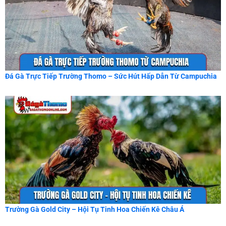
Đá Gà Trực Tiếp Trường Thomo – Sức Hút Hấp Dẫn Từ Campuchia
Trường Gà Gold City – Hội Tụ Tinh Hoa Chiến Kê Châu Á