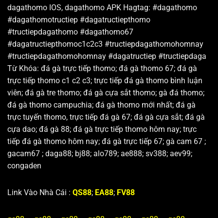
dagathomo IOS, dagathomo APK Hagtag: #dagathomo
#dagathomotructiep #dagatructiepthomo
#tructiepdagathomo #dagathomo67
#dagatructiepthomoc1c2c3 #tructiepdagathomohomnay
#tructiepdagathomohomnay #dagatructiep #tructiepdaga
Từ Khóa:
đá gà trực tiếp thomo; đá gà thomo 67; đá gà
trực tiếp thomo c1 c2 c3; trực tiếp đá gà thomo bình luận
viên; đá gà tre thomo; đá gà cựa sắt thomo; gà đá thomo;
đá gà thomo campuchia; đá gà thomo mới nhất; đá gà
trực tuyến thomo, trực tiếp đá gà 67; đá gà cựa sắt; đá gà
cựa dao; đá gà 88; đá gà trực tiếp thomo hôm nay; trực
tiếp đá gà thomo hôm nay; đá gà trực tiếp 67; gà
cam 67 ;
gacam67 ; daga88; bj88; alo789; ae888; sv388; aev99;
congaden
Link Vào Nhà Cái :
QS88
;
EA88
;
FV88