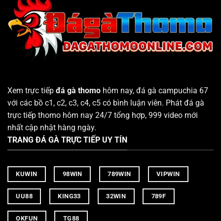
Xem trực tiếp
đá gà thomo
hôm nay, đá gà campuchia 67
với các bồ c1, c2, c3, c4, c5 có bình luận viên. Phát đá gà
trực tiếp thomo hôm nay 24/7 tổng hợp, 999 video mới
nhất cập nhật hàng ngày.
TRANG ĐÁ GÀ TRỰC TIẾP UY TÍN
KUWIN
98WIN
789WIN
VIPWIN
UU88
KING33
32WIN
789F
OKFUN
TG88