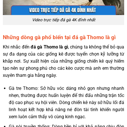
Video trực tiếp đá gà 4K đỉnh nhất
Những dòng gà phổ biến tại đá gà Thomo là gì
Khi nhắc đến
đá gà Thomo là gì
, chúng ta không thể bỏ qua
sự đa dạng của các giống kê được tuyển chọn kỹ lưỡng từ
khắp nơi. Sự xuất hiện của những giống chiến kê quý hiếm
tạo nên sự phong phú cho các kèo cược mà anh em thường
xuyên tham gia hằng ngày.
Gà tre Thomo: Sở hữu vóc dáng nhỏ gọn nhưng nhanh
nhẹn, thường được huấn luyện để thi đấu những trận tốc
độ cao phục vụ hội viên. Dòng chiến kê này sở hữu lối đá
linh hoạt kết hợp khả năng né đòn tài tình khiến người
xem luôn cảm thấy vô cùng kinh ngạc.
Gà nòi truyền thống: Dòng bền bỉ với khả năng chịu đòn