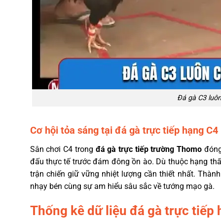
Đá gà C3 luôn
Cơ hội tỏa sáng tại đá gà trực tiếp hạng C4
Sân chơi C4 trong
đá gà trực tiếp trường Thomo
đóng 
đấu thực tế trước đám đông ồn ào. Dù thuộc hạng thấ
trận chiến giữ vững nhiệt lượng cần thiết nhất. Thàn
nhạy bén cùng sự am hiểu sâu sắc về tướng mạo gà.
Thống kê dữ liệu đá gà trực tiế