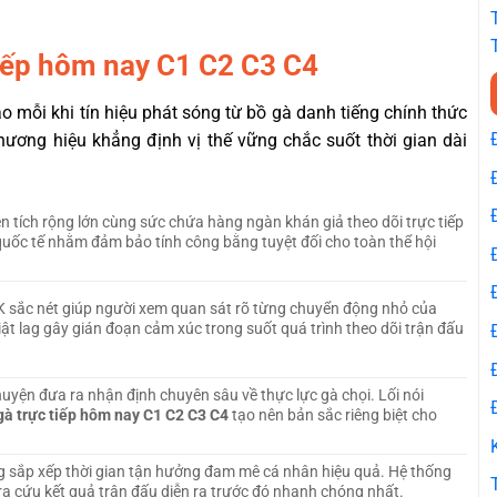
tiếp hôm nay C1 C2 C3 C4
 mỗi khi tín hiệu phát sóng từ bồ gà danh tiếng chính thức
hương hiệu khẳng định vị thế vững chắc suốt thời gian dài
n tích rộng lớn cùng sức chứa hàng ngàn khán giả theo dõi trực tiếp
 quốc tế nhằm đảm bảo tính công bằng tuyệt đối cho toàn thể hội
K sắc nét giúp người xem quan sát rõ từng chuyển động nhỏ của
giật lag gây gián đoạn cảm xúc trong suốt quá trình theo dõi trận đấu
uyện đưa ra nhận định chuyên sâu về thực lực gà chọi. Lối nói
gà trực tiếp hôm nay C1 C2 C3 C4
tạo nên bản sắc riêng biệt cho
ng sắp xếp thời gian tận hưởng đam mê cá nhân hiệu quả. Hệ thống
ra cứu kết quả trận đấu diễn ra trước đó nhanh chóng nhất.