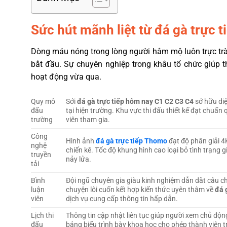
Sức hút mãnh liệt từ đá gà trực 
Dòng máu nóng trong lòng người hâm mộ luôn trực trào
bắt đầu. Sự chuyên nghiệp trong khâu tổ chức giúp t
hoạt động vừa qua.
Quy mô
Sới
đá gà trực tiếp hôm nay C1 C2 C3 C4
sở hữu diệ
đấu
tại hiện trường. Khu vực thi đấu thiết kế đạt chuẩn
trường
viên tham gia.
Công
Hình ảnh
đá gà trực tiếp Thomo
đạt độ phân giải 4
nghệ
chiến kê. Tốc độ khung hình cao loại bỏ tình trạng 
truyền
nảy lửa.
tải
Bình
Đội ngũ chuyên gia giàu kinh nghiệm dẫn dắt câu ch
luận
chuyện lôi cuốn kết hợp kiến thức uyên thâm về
đá 
viên
dịch vụ cung cấp thông tin hấp dẫn.
Lịch thi
Thông tin cập nhật liên tục giúp người xem chủ độ
đấu
bảng biểu trình bày khoa học cho phép thành viên t