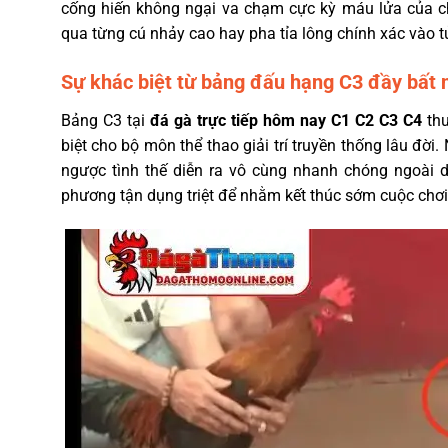
cống hiến không ngại va chạm cực kỳ máu lửa của ch
qua từng cú nhảy cao hay pha tỉa lông chính xác vào tử
Sự khác biệt từ bảng đấu hạng C3 đầy bất 
Bảng C3 tại
đá gà trực tiếp hôm nay C1 C2 C3 C4
thư
biệt cho bộ môn thể thao giải trí truyền thống lâu đời.
ngược tình thế diễn ra vô cùng nhanh chóng ngoài 
phương tận dụng triệt để nhằm kết thúc sớm cuộc chơi t