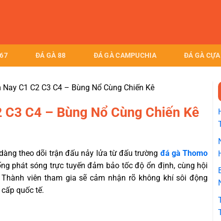
 67
ĐÁ GÀ 88
ĐÁ GÀ CAMPUCHIA
ĐÁ GÀ CỰA
 Nay C1 C2 C3 C4 – Bùng Nổ Cùng Chiến Kê
2 C3 C4 – Bùng Nổ Cùng Chiến Kê
dàng theo dõi trận đấu nảy lửa từ đấu trường
đá gà Thomo
ống phát sóng trực tuyến đảm bảo tốc độ ổn định, cùng hội
. Thành viên tham gia sẽ cảm nhận rõ không khí sôi động
cấp quốc tế.