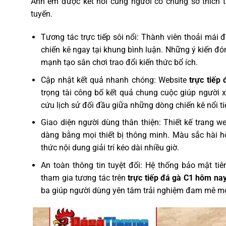
Anh em được kết nối cùng người có chung sở thích tạ
tuyến.
Tương tác trực tiếp sôi nổi: Thành viên thoải mái
chiến kê ngay tại khung bình luận. Những ý kiến đ
mạnh tạo sân chơi trao đổi kiến thức bổ ích.
Cập nhật kết quả nhanh chóng: Website
trực tiếp
trọng tài công bố kết quả chung cuộc giúp người x
cứu lịch sử đối đầu giữa những dòng chiến kê nổi t
Giao diện người dùng thân thiện: Thiết kế trang we
dàng bằng mọi thiết bị thông minh. Màu sắc hài h
thức nội dung giải trí kéo dài nhiều giờ.
An toàn thông tin tuyệt đối: Hệ thống bảo mật tiê
tham gia tương tác trên
trực tiếp đá gà C1 hôm na
ba giúp người dùng yên tâm trải nghiệm đam mê mọ