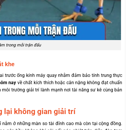
tâm trong mỗi trận đấu
ắt khe
khai trước ống kính máy quay nhằm đảm bảo tính trung thực
 hôm nay
về chất kích thích hoặc cân nặng không đạt chuẩn
n môi trường giải trí lành mạnh nơi tài năng sư kê cùng bản
lại không gian giải trí
 nằm ở những màn so tài đỉnh cao mà còn tại cộng đồng.