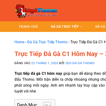
TRANG CHỦ
ĐÁ GÀ TRỰC TIẾP
ĐÁ GÀ
Home
-
Đá Gà Trực Tiếp Thomo
-
Trực Tiếp Đá Gà C1 
Trực Tiếp Đá Gà C1 Hôm Nay – 
ĐĂNG VÀO
22 THÁNG 1, 2026
BỞI
CEO ĐÁ GÀ THOMO
Trực tiếp đá gà C1 hôm nay
giúp bạn dễ dàng theo dõi
đấu Thomo. Mỗi trận diễn ra chớp nhoáng nhưng chứa
phát sóng mỗi ngày. Anh em nhanh tay truy cập và
tuyệt vời nhé.
Danh Mục