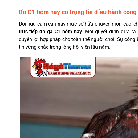
Bồ C1 hôm nay có trọng tài điều hành công
Đội ngũ cầm cân nảy mực sở hữu chuyên môn cao, chịu 
trực tiếp đá gà C1 hôm nay
. Mọi quyết định đưa ra
quyền lợi hợp pháp cho toàn thể người chơi. Sự công b
tin vững chắc trong lòng hội viên lâu năm.