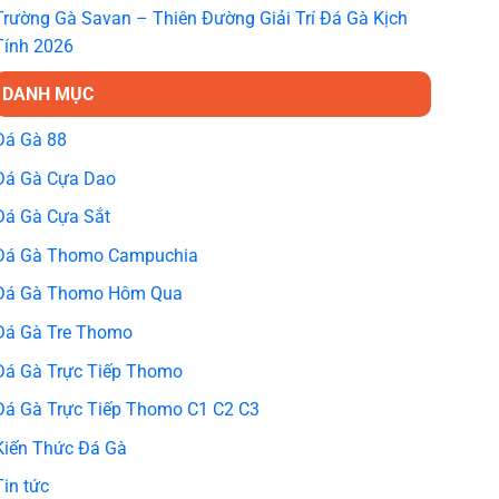
Trường Gà Savan – Thiên Đường Giải Trí Đá Gà Kịch
Tính 2026
DANH MỤC
Đá Gà 88
Đá Gà Cựa Dao
Đá Gà Cựa Sắt
Đá Gà Thomo Campuchia
Đá Gà Thomo Hôm Qua
Đá Gà Tre Thomo
Đá Gà Trực Tiếp Thomo
Đá Gà Trực Tiếp Thomo C1 C2 C3
Kiến Thức Đá Gà
Tin tức