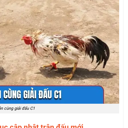
dẫn cùng giải đấu C1
tục cập nhật trận đấu mới