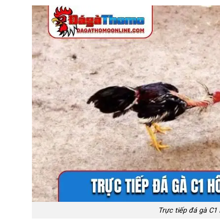
Trực tiếp đá gà C1