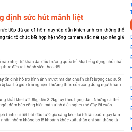
g định sức hút mãnh liệt
trực tiếp đá gà c1 hôm nay
hấp dẫn khiến anh em không thể
ng tác tổ chức kết hợp hệ thống camera sắc nét tạo nên giá
 náo nhiệt từ khán đài đấu trường quốc tế. Mọi tiếng động nhỏ nhất
 thực đến tai thành viên theo dõi.
ay
ổn định hỗ trợ hình ảnh mượt mà đạt chuẩn chất lượng cao suốt
àn bị loại bỏ giúp trải nghiệm thưởng thức của cộng đồng người hâm
ặng khắt khe từ 2.8kg đến 3.2kg tùy theo hạng đấu. Những cá thể
 ngặt đảm bảo cống hiến màn trình diễn nghẹt thở đầy lôi cuốn.
ch trình chi tiết bắt đầu từ 9 giờ sáng kéo dài tới tận cuối ngày làm
cá nhân nhằm không bỏ lỡ khoảnh khắc xuất thần ghi bàn thắng từ