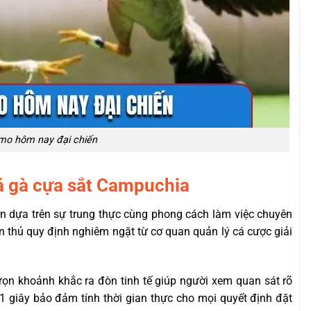
mo hôm nay đại chiến
á gà cựa sắt Campuchia
n dựa trên sự trung thực cùng phong cách làm việc chuyên
 thủ quy định nghiêm ngặt từ cơ quan quản lý cá cược giải
rọn khoảnh khắc ra đòn tinh tế giúp người xem quan sát rõ
 0.1 giây bảo đảm tính thời gian thực cho mọi quyết định đặt