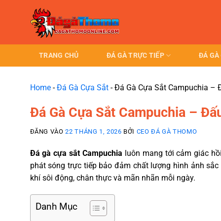
TRANG CHỦ
ĐÁ GÀ TRỰC TIẾP
ĐÁ GÀ
Home
-
Đá Gà Cựa Sắt
-
Đá Gà Cựa Sắt Campuchia – 
Đá Gà Cựa Sắt Campuchia – Đấ
ĐĂNG VÀO
22 THÁNG 1, 2026
BỞI
CEO ĐÁ GÀ THOMO
Đá gà cựa sắt Campuchia
luôn mang tới cảm giác hồi
phát sóng trực tiếp bảo đảm chất lượng hình ảnh sắc 
khí sôi động, chân thực và mãn nhãn mỗi ngày.
Danh Mục