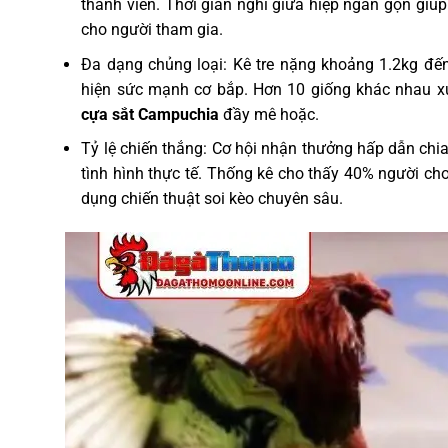
thành viên. Thời gian nghỉ giữa hiệp ngắn gọn giúp 
cho người tham gia.
Đa dạng chủng loại: Kê tre nặng khoảng 1.2kg đến
hiện sức mạnh cơ bắp. Hơn 10 giống khác nhau x
cựa sắt Campuchia
đầy mê hoặc.
Tỷ lệ chiến thắng: Cơ hội nhận thưởng hấp dẫn chi
tình hình thực tế. Thống kê cho thấy 40% người ch
dụng chiến thuật soi kèo chuyên sâu.