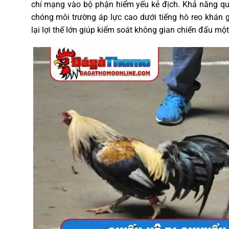
chí mạng vào bộ phận hiểm yếu kẻ địch. Khả năng qua
chóng môi trường áp lực cao dưới tiếng hò reo khán
lại lợi thế lớn giúp kiểm soát không gian chiến đấu mộ