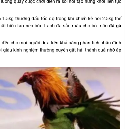
luồng quay cuộc chơi diễn ra sôi nổi tạo hứng khởi liên tục
 1.5kg thường đấu tốc độ trong khi chiến kê nòi 2.5kg thể
uất hiện tạo nên bức tranh đa sắc màu cho bộ môn
đá gà
a đều cho mọi người dựa trên khả năng phân tích nhận định
ơi giàu kinh nghiệm thường xuyên gặt hái thành quả nhờ áp