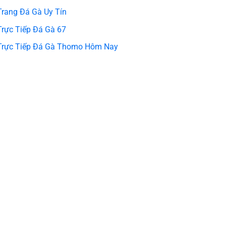
Trang Đá Gà Uy Tín
Trực Tiếp Đá Gà 67
Trực Tiếp Đá Gà Thomo Hôm Nay