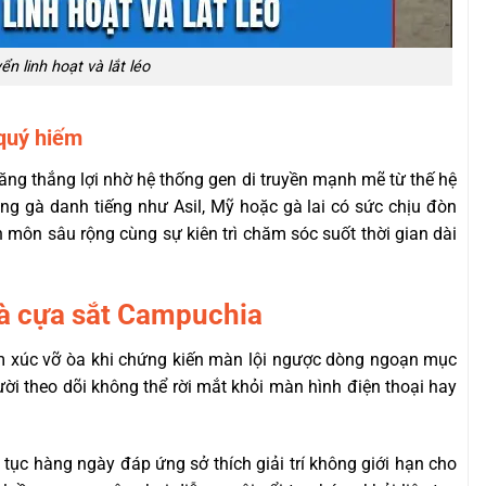
ển linh hoạt và lắt léo
quý hiếm
ăng thắng lợi nhờ hệ thống gen di truyền mạnh mẽ từ thế hệ
òng gà danh tiếng như Asil, Mỹ hoặc gà lai có sức chịu đòn
ên môn sâu rộng cùng sự kiên trì chăm sóc suốt thời gian dài
à cựa sắt Campuchia
 xúc vỡ òa khi chứng kiến màn lội ngược dòng ngoạn mục
ười theo dõi không thể rời mắt khỏi màn hình điện thoại hay
 tục hàng ngày đáp ứng sở thích giải trí không giới hạn cho