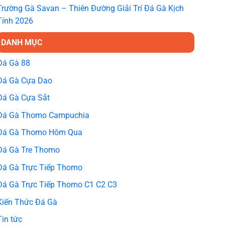
Trường Gà Savan – Thiên Đường Giải Trí Đá Gà Kịch
Tính 2026
DANH MỤC
Đá Gà 88
Đá Gà Cựa Dao
Đá Gà Cựa Sắt
Đá Gà Thomo Campuchia
Đá Gà Thomo Hôm Qua
Đá Gà Tre Thomo
Đá Gà Trực Tiếp Thomo
Đá Gà Trực Tiếp Thomo C1 C2 C3
Kiến Thức Đá Gà
Tin tức