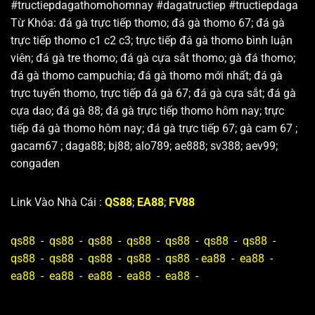
#tructiepdagathomohomnay #dagatructiep #tructiepdaga
Từ Khóa:
đá gà trực tiếp thomo; đá gà thomo 67; đá gà
trực tiếp thomo c1 c2 c3; trực tiếp đá gà thomo bình luận
viên; đá gà tre thomo; đá gà cựa sắt thomo; gà đá thomo;
đá gà thomo campuchia; đá gà thomo mới nhất; đá gà
trực tuyến thomo, trực tiếp đá gà 67; đá gà cựa sắt; đá gà
cựa dao; đá gà 88; đá gà trực tiếp thomo hôm nay; trực
tiếp đá gà thomo hôm nay; đá gà trực tiếp 67; gà
cam 67 ;
gacam67 ; daga88; bj88; alo789; ae888; sv388; aev99;
congaden
Link Vào Nhà Cái :
QS88
;
EA88
;
FV88
qs88
-
qs88
-
qs88
-
qs88
-
qs88
-
qs88
-
qs88
-
qs88
-
qs88
-
qs88
-
qs88
-
qs88
-
ea88
-
ea88
-
ea88
-
ea88
-
ea88
-
ea88
-
ea88
-