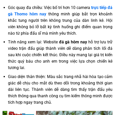
Góc quay đa chiều: Việc bố trí hơn 10 camera
trực tiếp đá
gà Thomo hôm nay
thông minh giúp bắt trọn khoảnh
khắc tung người trên không trung của dàn linh kê. Hội
viên không bỏ lỡ bất kỳ tình huống ghi điểm quan trọng
nào từ phía đấu sĩ mà mình yêu thích.
Tính năng xem lại: Website
đá gà hôm nay
hỗ trợ lưu trữ
video trận đấu giúp thành viên dễ dàng phân tích lối đá
sau khi cuộc chiến kết thúc. Điều này mang lại giá trị kiến
thức quý báu cho anh em trong việc lựa chọn chiến kê
tương lai.
Giao diện thân thiện: Màu sắc trang nhã hài hòa tạo cảm
giác dễ chịu cho mắt dù theo dõi trong khoảng thời gian
dài liên tục. Thành viên dễ dàng tìm thấy trận đấu yêu
thích thông qua thanh công cụ tìm kiếm thông minh được
tích hợp ngay trang chủ.