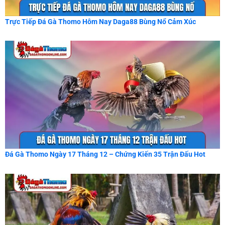
Trực Tiếp Đá Gà Thomo Hôm Nay Daga88 Bùng Nổ Cảm Xúc
Đá Gà Thomo Ngày 17 Tháng 12 – Chứng Kiến 35 Trận Đấu Hot