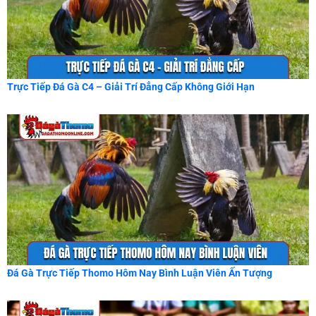
Trực Tiếp Đá Gà C4 – Giải Trí Đẳng Cấp Không Giới Hạn
Đá Gà Trực Tiếp Thomo Hôm Nay Bình Luận Viên Ấn Tượng