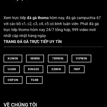
Xem trực tiếp
đá gà thomo
hôm nay, đá gà campuchia 67
với các bồ c1, c2, c3, c4, c5 có bình luận viên. Phát đá gà
trực tiếp thomo hôm nay 24/7 tổng hợp, 999 video mới
nhất cập nhật hàng ngày.
TRANG ĐÁ GÀ TRỰC TIẾP UY TÍN
KUWIN
98WIN
789WIN
VIPWIN
UU88
KING33
32WIN
789F
OKFUN
TG88
VỀ CHÚNG TÔI