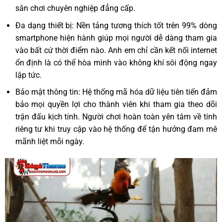
sân chơi chuyên nghiệp đẳng cấp.
Đa dạng thiết bị: Nền tảng tương thích tốt trên 99% dòng
smartphone hiện hành giúp mọi người dễ dàng tham gia
vào bất cứ thời điểm nào. Anh em chỉ cần kết nối internet
ổn định là có thể hòa mình vào không khí sôi động ngay
lập tức.
Bảo mật thông tin: Hệ thống mã hóa dữ liệu tiên tiến đảm
bảo mọi quyền lợi cho thành viên khi tham gia theo dõi
trận đấu kịch tính. Người chơi hoàn toàn yên tâm về tính
riêng tư khi truy cập vào hệ thống để tận hưởng đam mê
mãnh liệt mỗi ngày.