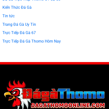
Kiến Thức Đá Gà
Tin tức
Trang Đá Gà Uy Tín
Trực Tiếp Đá Gà 67
Trực Tiếp Đá Gà Thomo Hôm Nay