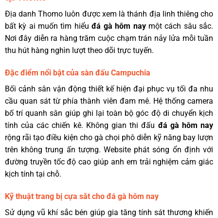
Địa danh Thomo luôn được xem là thánh địa linh thiêng cho
bất kỳ ai muốn tìm hiểu
đá gà hôm nay
một cách sâu sắc.
Nơi đây diễn ra hàng trăm cuộc chạm trán nảy lửa mỗi tuần
thu hút hàng nghìn lượt theo dõi trực tuyến.
Đặc điểm nổi bật của sàn đấu Campuchia
Bối cảnh sân vận động thiết kế hiện đại phục vụ tối đa nhu
cầu quan sát từ phía thành viên đam mê. Hệ thống camera
bố trí quanh sân giúp ghi lại toàn bộ góc độ di chuyển kịch
tính của các chiến kê. Không gian thi đấu
đá gà hôm nay
rộng rãi tạo điều kiện cho gà chọi phô diễn kỹ năng bay lượn
trên không trung ấn tượng. Website phát sóng ổn định với
đường truyền tốc độ cao giúp anh em trải nghiệm cảm giác
kịch tính tại chỗ.
Kỹ thuật trang bị cựa sắt cho đá gà hôm nay
Sử dụng vũ khí sắc bén giúp gia tăng tính sát thương khiến