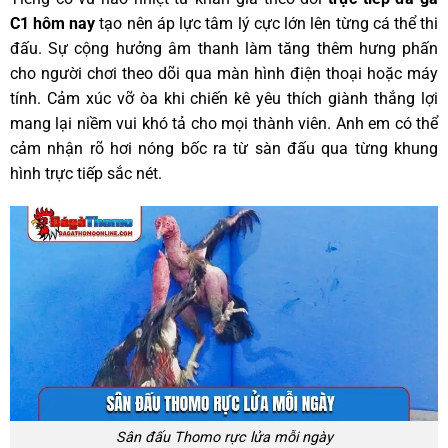
C1 hôm nay
tạo nên áp lực tâm lý cực lớn lên từng cá thể thi
đấu. Sự cộng hưởng âm thanh làm tăng thêm hưng phấn
cho người chơi theo dõi qua màn hình điện thoại hoặc máy
tính. Cảm xúc vỡ òa khi chiến kê yêu thích giành thắng lợi
mang lại niềm vui khó tả cho mọi thành viên. Anh em có thể
cảm nhận rõ hơi nóng bốc ra từ sàn đấu qua từng khung
hình trực tiếp sắc nét.
Sân đấu Thomo rực lửa mỗi ngày