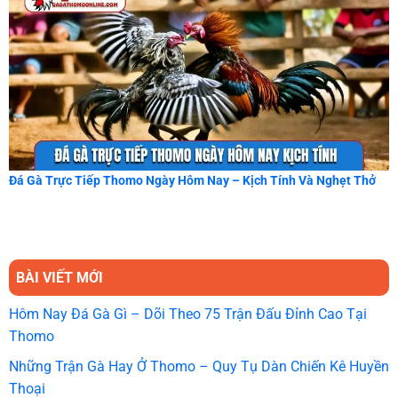
Đá Gà Trực Tiếp Thomo Ngày Hôm Nay – Kịch Tính Và Nghẹt Thở
BÀI VIẾT MỚI
Hôm Nay Đá Gà Gì – Dõi Theo 75 Trận Đấu Đỉnh Cao Tại
Thomo
Những Trận Gà Hay Ở Thomo – Quy Tụ Dàn Chiến Kê Huyền
Thoại