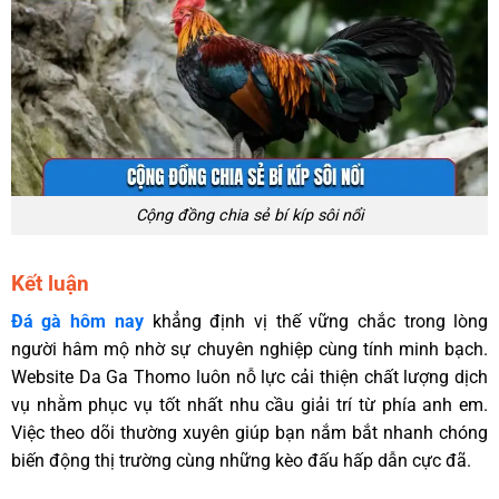
Cộng đồng chia sẻ bí kíp sôi nổi
Kết luận
Đá gà hôm nay
khẳng định vị thế vững chắc trong lòng
người hâm mộ nhờ sự chuyên nghiệp cùng tính minh bạch.
Website Da Ga Thomo luôn nỗ lực cải thiện chất lượng dịch
vụ nhằm phục vụ tốt nhất nhu cầu giải trí từ phía anh em.
Việc theo dõi thường xuyên giúp bạn nắm bắt nhanh chóng
biến động thị trường cùng những kèo đấu hấp dẫn cực đã.