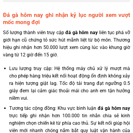
Đá gà hôm nay ghi nhận kỷ lục người xem vượt
mốc mong đợi
Số lượng thành viên truy cập
đá gà hôm nay
liên tục phá vỡ
giới hạn cũ chứng tỏ sức hút mãnh liệt từ bộ môn. Thương
hiệu ghi nhận hơn 50.000 lượt xem cùng lúc vào khung giờ
vàng từ 12 giờ đến 15 giờ.
Lưu lượng truy cập: Hệ thống máy chủ xử lý mượt mà
cho phép hàng triệu kết nối hoạt động ổn định không xảy
ra hiện tượng giật lag. Tốc độ tải trang đạt ngưỡng 0.5
giây đem lại cảm giác thoải mái cho anh em tận hưởng
niềm vui.
Tương tác cộng đồng: Khu vực bình luận
đá gà hôm nay
trực tiếp ghi nhận hơn 100.000 tin nhắn chia sẻ kinh
nghiệm chọn chiến kê từ phía cao thủ. Sự kết nối giúp hội
viên mới nhanh chóng nắm bắt quy luật vận hành của