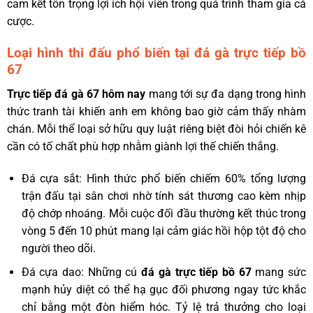
cam kết tôn trọng lợi ích hội viên trong quá trình tham gia cá
cược.
Loại hình thi đấu phổ biến tại đá gà trực tiếp bồ
67
Trực tiếp đá gà 67 hôm nay
mang tới sự đa dạng trong hình
thức tranh tài khiến anh em không bao giờ cảm thấy nhàm
chán. Mỗi thể loại sở hữu quy luật riêng biệt đòi hỏi chiến kê
cần có tố chất phù hợp nhằm giành lợi thế chiến thắng.
Đá cựa sắt: Hình thức phổ biến chiếm 60% tổng lượng
trận đấu tại sân chơi nhờ tính sát thương cao kèm nhịp
độ chớp nhoáng. Mỗi cuộc đối đầu thường kết thúc trong
vòng 5 đến 10 phút mang lại cảm giác hồi hộp tột độ cho
người theo dõi.
Đá cựa dao: Những cú
đá gà trực tiếp bồ 67
mang sức
mạnh hủy diệt có thể hạ gục đối phương ngay tức khắc
chỉ bằng một đòn hiểm hóc. Tỷ lệ trả thưởng cho loại