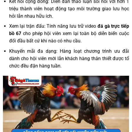
Kết nối cộng đồng: Diễn đàn thảo luận sôi nổi với hơn 1
triệu thành viên hoạt động tạo môi trường giao lưu học
hỏi lẫn nhau hữu ích.
Xem lại trận đấu: Tính năng lưu trữ video
đá gà trực tiếp
bồ 67
cho phép hội viên xem lại toàn bộ diễn biến cuộc
đối đầu bất cứ khi nào có nhu cầu.
Khuyến mãi đa dạng: Hàng loạt chương trình ưu đãi
dành cho hội viên mới lẫn khách hàng thân thiết được tổ
chức đều đặn hàng tuần.