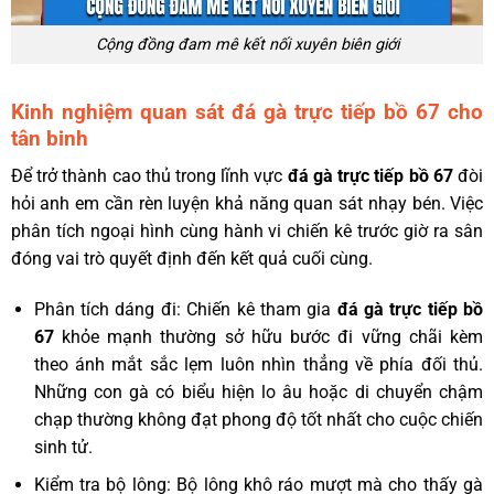
Cộng đồng đam mê kết nối xuyên biên giới
Kinh nghiệm quan sát đá gà trực tiếp bồ 67 cho
tân binh
Để trở thành cao thủ trong lĩnh vực
đá gà trực tiếp bồ 67
đòi
hỏi anh em cần rèn luyện khả năng quan sát nhạy bén. Việc
phân tích ngoại hình cùng hành vi chiến kê trước giờ ra sân
đóng vai trò quyết định đến kết quả cuối cùng.
Phân tích dáng đi: Chiến kê tham gia
đá gà trực tiếp bồ
67
khỏe mạnh thường sở hữu bước đi vững chãi kèm
theo ánh mắt sắc lẹm luôn nhìn thẳng về phía đối thủ.
Những con gà có biểu hiện lo âu hoặc di chuyển chậm
chạp thường không đạt phong độ tốt nhất cho cuộc chiến
sinh tử.
Kiểm tra bộ lông: Bộ lông khô ráo mượt mà cho thấy gà