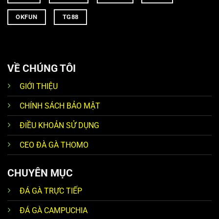
OKFUN
TG88
VỀ CHÚNG TÔI
GIỚI THIỆU
CHÍNH SÁCH BẢO MẬT
ĐIỀU KHOẢN SỬ DỤNG
CEO ĐÀ GÀ THOMO
CHUYÊN MỤC
ĐÁ GÀ TRỰC TIẾP
ĐÁ GÀ CAMPUCHIA