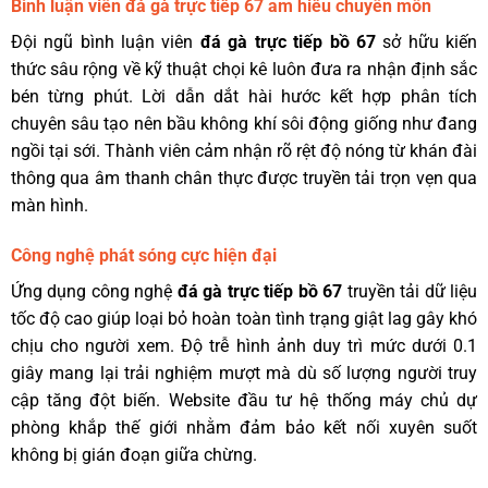
Bình luận viên đá gà trực tiếp 67 am hiểu chuyên môn
Đội ngũ bình luận viên
đá gà trực tiếp bồ 67
sở hữu kiến
thức sâu rộng về kỹ thuật chọi kê luôn đưa ra nhận định sắc
bén từng phút. Lời dẫn dắt hài hước kết hợp phân tích
chuyên sâu tạo nên bầu không khí sôi động giống như đang
ngồi tại sới. Thành viên cảm nhận rõ rệt độ nóng từ khán đài
thông qua âm thanh chân thực được truyền tải trọn vẹn qua
màn hình.
Công nghệ phát sóng cực hiện đại
Ứng dụng công nghệ
đá gà trực tiếp bồ 67
truyền tải dữ liệu
tốc độ cao giúp loại bỏ hoàn toàn tình trạng giật lag gây khó
chịu cho người xem. Độ trễ hình ảnh duy trì mức dưới 0.1
giây mang lại trải nghiệm mượt mà dù số lượng người truy
cập tăng đột biến. Website đầu tư hệ thống máy chủ dự
phòng khắp thế giới nhằm đảm bảo kết nối xuyên suốt
không bị gián đoạn giữa chừng.