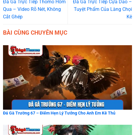
Đá Gà Trực Tiếp Thomo Hôm
Đá Gà Trực Tiếp Cựa Dao –
Qua – Video Rõ Nét, Không
Tuyệt Phẩm Của Làng Chọi
Cắt Ghép
Kê
BÀI CÙNG CHUYÊN MỤC
Đá Gà Trường 67 – Điểm Hẹn Lý Tưởng Cho Anh Em Kê Thủ