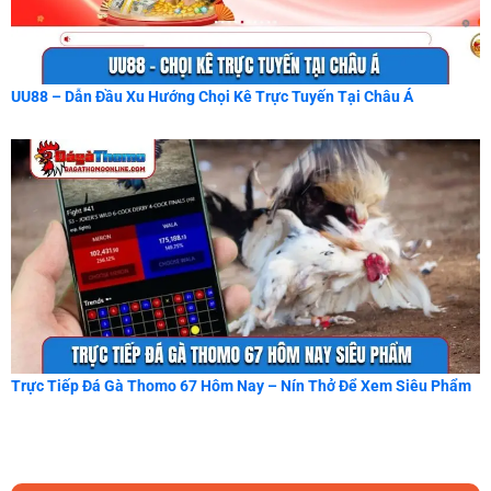
UU88 – Dẫn Đầu Xu Hướng Chọi Kê Trực Tuyến Tại Châu Á
Trực Tiếp Đá Gà Thomo 67 Hôm Nay – Nín Thở Để Xem Siêu Phẩm