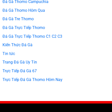
Đá Gà Thomo Campuchia
Đá Gà Thomo Hôm Qua
Đá Gà Tre Thomo
Đá Gà Trực Tiếp Thomo
Đá Gà Trực Tiếp Thomo C1 C2 C3
Kiến Thức Đá Gà
Tin tức
Trang Đá Gà Uy Tín
Trực Tiếp Đá Gà 67
Trực Tiếp Đá Gà Thomo Hôm Nay