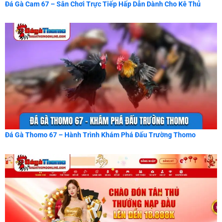
Đá Gà Cam 67 – Sân Chơi Trực Tiếp Hấp Dẫn Dành Cho Kê Thủ
Đá Gà Thomo 67 – Hành Trình Khám Phá Đấu Trường Thomo